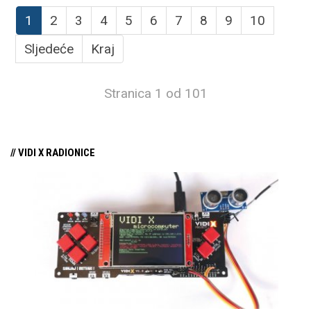
1
2
3
4
5
6
7
8
9
10
Sljedeće
Kraj
Stranica 1 od 101
// VIDI X RADIONICE