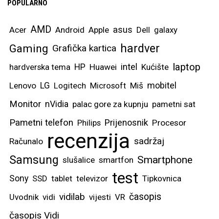
POPULARNO
AMD
asus
Acer
Android
Apple
Dell
galaxy
hardver
Gaming
Grafička kartica
laptop
intel
hardverska tema
HP
Huawei
Kućište
mobitel
Lenovo
LG
Logitech
Microsoft
Miš
Monitor
nVidia
palac gore za kupnju
pametni sat
Pametni telefon
Prijenosnik
Philips
Procesor
recenzija
sadržaj
Računalo
Samsung
Smartphone
slušalice
smartfon
test
Sony
SSD
tablet
televizor
Tipkovnica
vidilab
časopis
Uvodnik
vidi
vijesti
VR
časopis Vidi