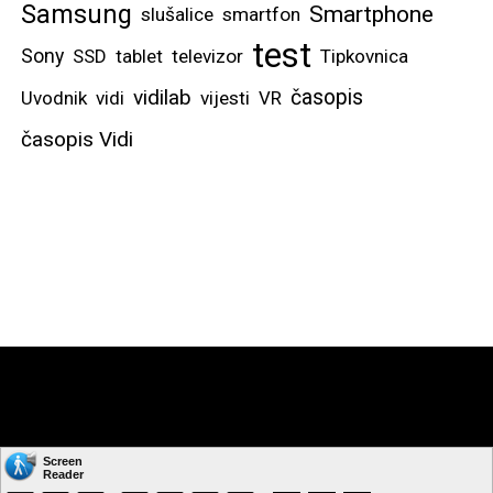
Samsung
Smartphone
slušalice
smartfon
test
Sony
SSD
tablet
televizor
Tipkovnica
vidilab
časopis
Uvodnik
vidi
vijesti
VR
časopis Vidi
Copyright © by: VIDI-TO d.o.o. Sva prava pridržana.