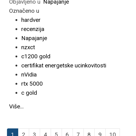
Objavljeno u
Napajanje
Označeno u
hardver
recenzija
Napajanje
nzxct
c1200 gold
certifikat energetske ucinkovitosti
nVidia
rtx 5000
c gold
Više...
1
2
3
4
5
6
7
8
9
10