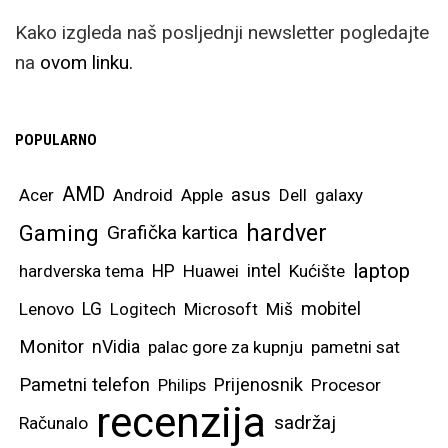
Kako izgleda naš posljednji newsletter pogledajte
na
ovom linku.
POPULARNO
AMD
asus
Acer
Android
Apple
Dell
galaxy
hardver
Gaming
Grafička kartica
laptop
intel
hardverska tema
HP
Huawei
Kućište
mobitel
Lenovo
LG
Logitech
Microsoft
Miš
Monitor
nVidia
palac gore za kupnju
pametni sat
Pametni telefon
Prijenosnik
Philips
Procesor
recenzija
sadržaj
Računalo