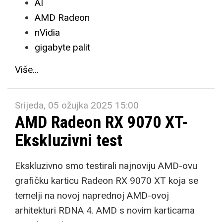
AI
AMD Radeon
nVidia
gigabyte palit
Više...
Srijeda, 05 ožujka 2025 15:00
AMD Radeon RX 9070 XT-
Ekskluzivni test
Ekskluzivno smo testirali najnoviju AMD-ovu
grafičku karticu Radeon RX 9070 XT koja se
temelji na novoj naprednoj AMD-ovoj
arhitekturi RDNA 4. AMD s novim karticama