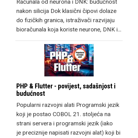
Računala od neurona i DNK: budućnost
nakon silicija Dok klasični čipovi dolaze
do fizičkih granica, istraživači razvijaju
bioračunala koja koriste neurone, DNK i…
PHP & Flutter - povijest, sadašnjost i
budućnost
Popularni razvojni alati Programski jezik
koji je postao COBOL 21. stoljeća na
strani servera i programski jezik (iako
je preciznije napisati razvojni alat) koji bi