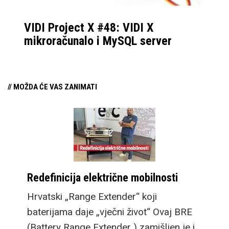
VIDI Project X #48: VIDI X
mikroračunalo i MySQL server
// MOŽDA ĆE VAS ZANIMATI
Redefinicija električne mobilnosti
Hrvatski „Range Extender“ koji
baterijama daje „vječni život“ Ovaj BRE
(Battery Range Extender ) zamišljen je i