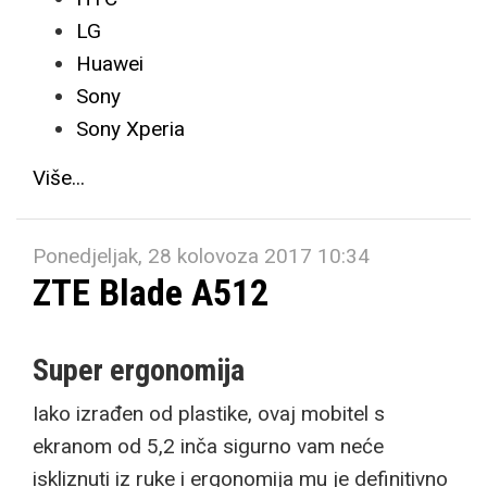
LG
Huawei
Sony
Sony Xperia
Više...
Ponedjeljak, 28 kolovoza 2017 10:34
ZTE Blade A512
Super ergonomija
Iako izrađen od plastike, ovaj mobitel s
ekranom od 5,2 inča sigurno vam neće
iskliznuti iz ruke i ergonomija mu je definitivno