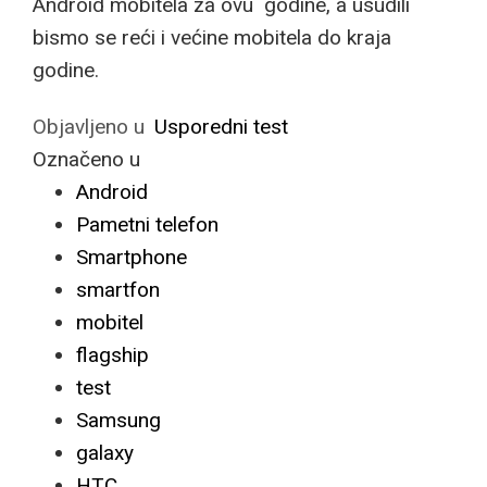
Android mobitela za ovu godine, a usudili
bismo se reći i većine mobitela do kraja
godine.
Objavljeno u
Usporedni test
Označeno u
Android
Pametni telefon
Smartphone
smartfon
mobitel
flagship
test
Samsung
galaxy
HTC