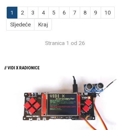
1
2
3
4
5
6
7
8
9
10
Sljedeće
Kraj
Stranica 1 od 26
// VIDI X RADIONICE