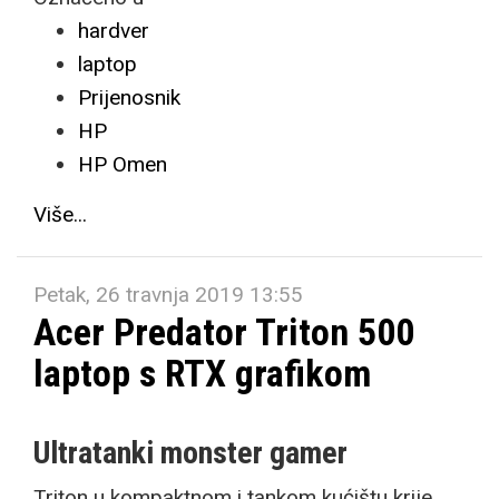
hardver
laptop
Prijenosnik
HP
HP Omen
Više...
Petak, 26 travnja 2019 13:55
Acer Predator Triton 500
laptop s RTX grafikom
Ultratanki monster gamer
Triton u kompaktnom i tankom kućištu krije