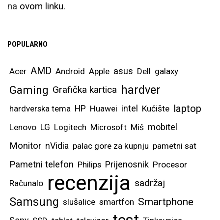
na
ovom linku.
POPULARNO
AMD
asus
Acer
Android
Apple
Dell
galaxy
hardver
Gaming
Grafička kartica
laptop
intel
hardverska tema
HP
Huawei
Kućište
mobitel
Lenovo
LG
Logitech
Microsoft
Miš
Monitor
nVidia
palac gore za kupnju
pametni sat
Pametni telefon
Prijenosnik
Philips
Procesor
recenzija
sadržaj
Računalo
Samsung
Smartphone
slušalice
smartfon