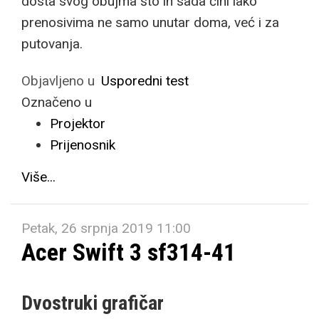
dosta svog obujma što ih sada čini lako
prenosivima ne samo unutar doma, već i za
putovanja.
Objavljeno u
Usporedni test
Označeno u
Projektor
Prijenosnik
Više...
Petak, 26 srpnja 2019 11:00
Acer Swift 3 sf314-41
Dvostruki grafičar