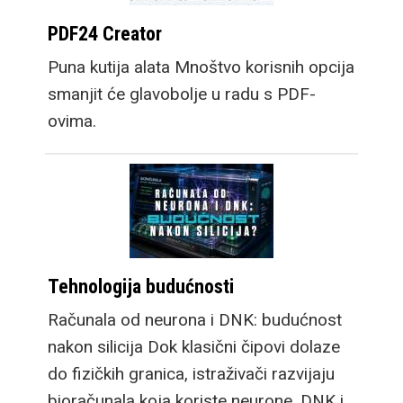
PDF24 Creator
Puna kutija alata Mnoštvo korisnih opcija
smanjit će glavobolje u radu s PDF-
ovima.
Tehnologija budućnosti
Računala od neurona i DNK: budućnost
nakon silicija Dok klasični čipovi dolaze
do fizičkih granica, istraživači razvijaju
bioračunala koja koriste neurone, DNK i…