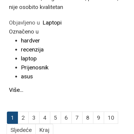
nije osobito kvalitetan
Objavljeno u
Laptopi
Označeno u
hardver
recenzija
laptop
Prijenosnik
asus
Više...
1
2
3
4
5
6
7
8
9
10
Sljedeće
Kraj