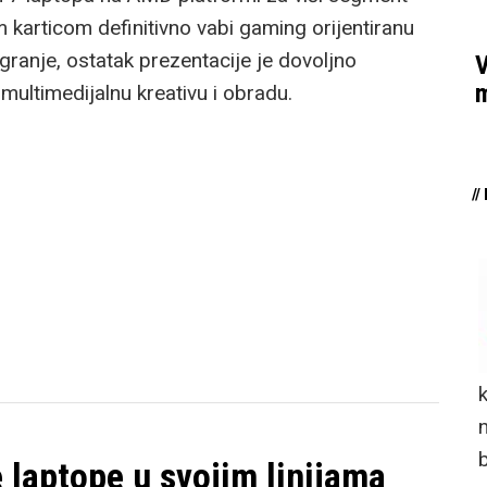
karticom definitivno vabi gaming orijentiranu
granje, ostatak prezentacije je dovoljno
V
m
multimedijalnu kreativu i obradu.
/
n
 laptope u svojim linijama