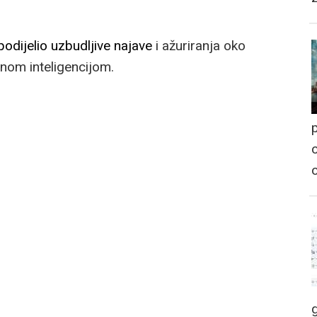
odijelio uzbudljive najave
i ažuriranja oko
om inteligencijom.
p
o