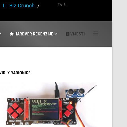
/
IT Biz Crunch
/
HARDVER RECENZIJE
VIJESTI
 VIDI X RADIONICE