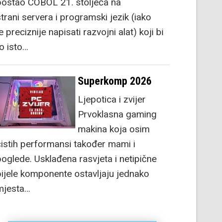
postao COBOL 21. stoljeća na
strani servera i programski jezik (iako
e preciznije napisati razvojni alat) koji bi
to isto…
Superkomp 2026
Ljepotica i zvijer
Prvoklasna gaming
makina koja osim
čistih performansi također mami i
poglede. Usklađena rasvjeta i netipične
bijele komponente ostavljaju jednako
mjesta…