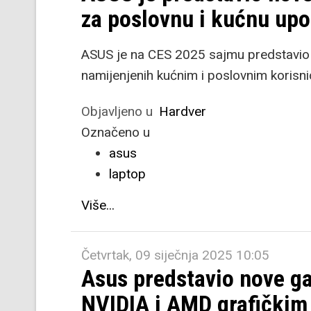
za poslovnu i kućnu up
ASUS je na CES 2025 sajmu predstavio n
namijenjenih kućnim i poslovnim korisni
Objavljeno u
Hardver
Označeno u
asus
laptop
Više...
Četvrtak, 09 siječnja 2025 10:05
Asus predstavio nove g
NVIDIA i AMD grafičkim