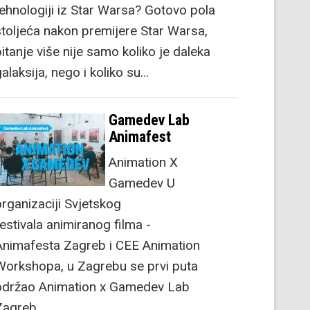
tehnologiji iz Star Warsa? Gotovo pola
stoljeća nakon premijere Star Warsa,
itanje više nije samo koliko je daleka
alaksija, nego i koliko su…
Gamedev Lab
Animafest
Animation X
Gamedev U
organizaciji Svjetskog
festivala animiranog filma -
Animafesta Zagreb i CEE Animation
Workshopa, u Zagrebu se prvi puta
održao Animation x Gamedev Lab
Zagreb.