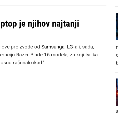
ptop je njihov najtanji
 nove proizvode od
Samsunga
,
LG
-a i, sada,
n
raciju Razer Blade 16 modela, za koji tvrtka
d
nosno računalo ikad."
a