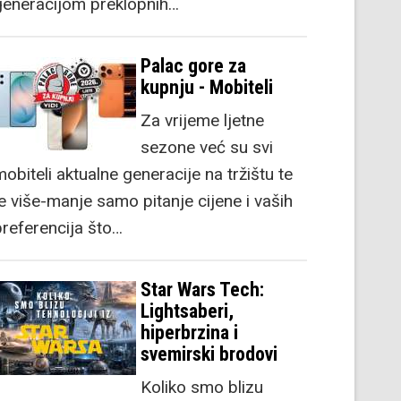
generacijom preklopnih…
Palac gore za
kupnju - Mobiteli
Za vrijeme ljetne
sezone već su svi
obiteli aktualne generacije na tržištu te
je više-manje samo pitanje cijene i vaših
preferencija što…
Star Wars Tech:
Lightsaberi,
hiperbrzina i
svemirski brodovi
Koliko smo blizu