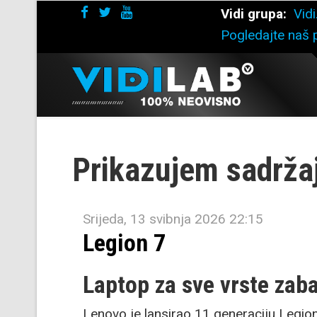
Vidi grupa:
Vidi
Pogledajte naš p
Prikazujem sadrža
Srijeda, 13 svibnja 2026 22:15
Legion 7
Laptop za sve vrste zaba
Lenovo je lansirao 11 generaciju Legio