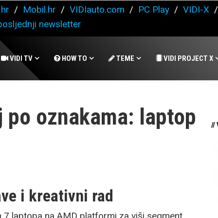
.hr
/
Mobil.hr
/
VIDIauto.com
/
PC Play
/
VIDI-X
osljednji newsletter
VIDI TV
HOW TO
TEME
VIDI PROJECT X
j po oznakama: laptop
//
ve i kreativni rad
n 7 laptopa na AMD platformi za viši segment