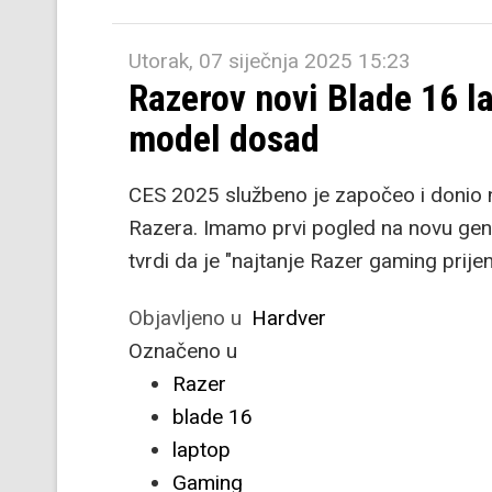
Utorak, 07 siječnja 2025 15:23
Razerov novi Blade 16 la
model dosad
CES 2025 službeno je započeo i donio
Razera. Imamo prvi pogled na novu gene
tvrdi da je "najtanje Razer gaming prije
Objavljeno u
Hardver
Označeno u
Razer
blade 16
laptop
Gaming