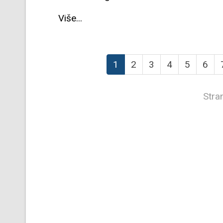
Više...
1
2
3
4
5
6
Stra