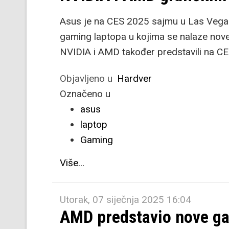
Asus je na CES 2025 sajmu u Las Vegasu 
gaming laptopa u kojima se nalaze nove
NVIDIA i AMD također predstavili na C
Objavljeno u
Hardver
Označeno u
asus
laptop
Gaming
Više...
Utorak, 07 siječnja 2025 16:04
AMD predstavio nove ga