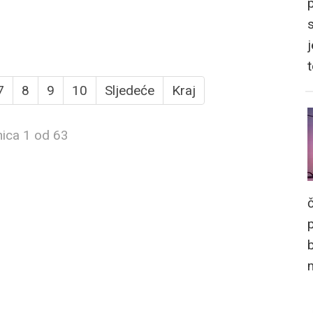
j
7
8
9
10
Sljedeće
Kraj
nica 1 od 63