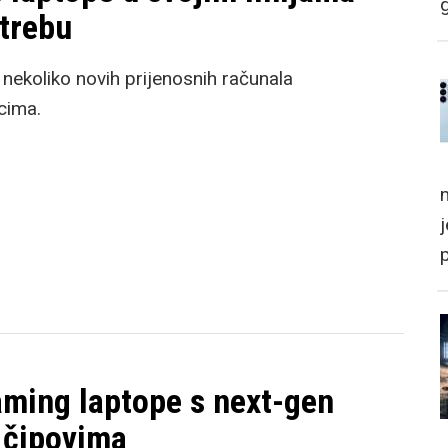
otrebu
ekoliko novih prijenosnih računala
cima.
m
aming laptope s next-gen
 čipovima