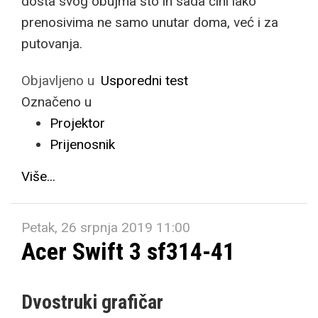
dosta svog obujma što ih sada čini lako
prenosivima ne samo unutar doma, već i za
putovanja.
Objavljeno u
Usporedni test
Označeno u
Projektor
Prijenosnik
Više...
Petak, 26 srpnja 2019 11:00
Acer Swift 3 sf314-41
Dvostruki grafičar