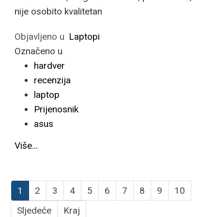
nije osobito kvalitetan
Objavljeno u
Laptopi
Označeno u
hardver
recenzija
laptop
Prijenosnik
asus
Više...
1
2
3
4
5
6
7
8
9
10
Sljedeće
Kraj