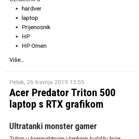
hardver
laptop
Prijenosnik
HP
HP Omen
Više...
Petak, 26 travnja 2019 13:55
Acer Predator Triton 500
laptop s RTX grafikom
Ultratanki monster gamer
Triton u kompaktnom i tankom kućištu krije