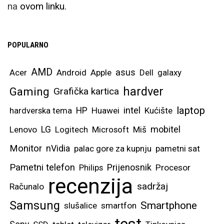
na
ovom linku.
POPULARNO
AMD
asus
Acer
Android
Apple
Dell
galaxy
hardver
Gaming
Grafička kartica
laptop
intel
hardverska tema
HP
Huawei
Kućište
mobitel
Lenovo
LG
Logitech
Microsoft
Miš
Monitor
nVidia
palac gore za kupnju
pametni sat
Pametni telefon
Prijenosnik
Philips
Procesor
recenzija
sadržaj
Računalo
Samsung
Smartphone
slušalice
smartfon