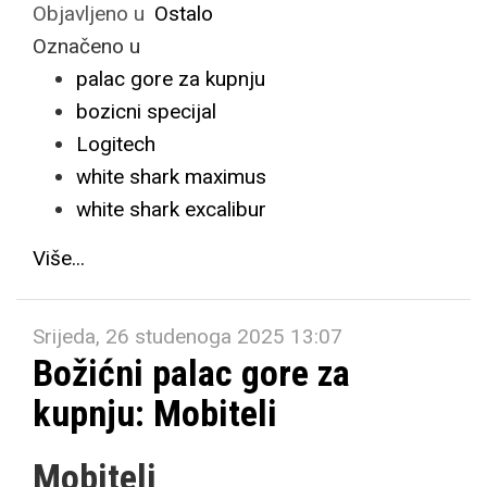
Objavljeno u
Ostalo
Označeno u
palac gore za kupnju
bozicni specijal
Logitech
white shark maximus
white shark excalibur
Više...
Srijeda, 26 studenoga 2025 13:07
Božićni palac gore za
kupnju: Mobiteli
Mobiteli