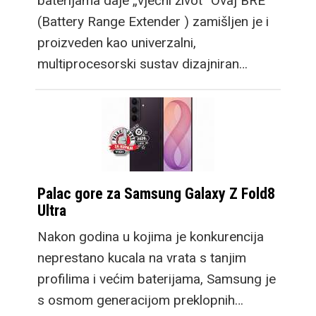
baterijama daje „vječni život“ Ovaj BRE
(Battery Range Extender ) zamišljen je i
proizveden kao univerzalni,
multiprocesorski sustav dizajniran…
Palac gore za Samsung Galaxy Z Fold8
Ultra
Nakon godina u kojima je konkurencija
neprestano kucala na vrata s tanjim
profilima i većim baterijama, Samsung je
s osmom generacijom preklopnih…