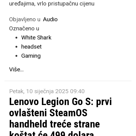
uređajima, vrlo pristupačnu cijenu
Objavljeno u
Audio
Označeno u
White Shark
headset
Gaming
Više...
Petak, 10 siječnja 2025 09:40
Lenovo Legion Go S: prvi
ovlašteni SteamOS
handheld treće strane
koštat će 499 dolara