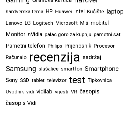
laptop
intel
hardverska tema
HP
Huawei
Kućište
mobitel
Lenovo
LG
Logitech
Microsoft
Miš
Monitor
nVidia
palac gore za kupnju
pametni sat
Pametni telefon
Prijenosnik
Philips
Procesor
recenzija
sadržaj
Računalo
Samsung
Smartphone
slušalice
smartfon
test
Sony
SSD
tablet
televizor
Tipkovnica
vidilab
časopis
Uvodnik
vidi
vijesti
VR
časopis Vidi