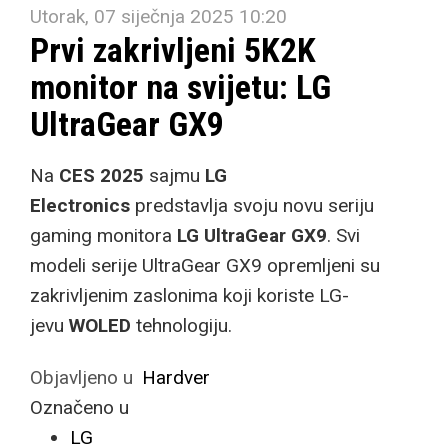
Utorak, 07 siječnja 2025 10:20
Prvi zakrivljeni 5K2K
monitor na svijetu: LG
UltraGear GX9
Na
CES 2025
sajmu
LG
Electronics
predstavlja svoju novu seriju
gaming monitora
LG UltraGear GX9
. Svi
modeli serije UltraGear GX9 opremljeni su
zakrivljenim zaslonima koji koriste LG-
jevu
WOLED
tehnologiju.
Objavljeno u
Hardver
Označeno u
LG