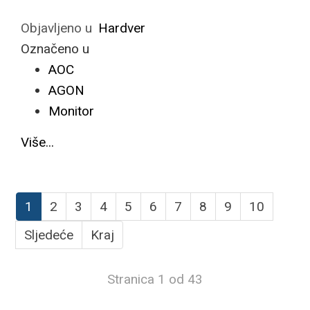
Objavljeno u
Hardver
Označeno u
AOC
AGON
Monitor
Više...
1
2
3
4
5
6
7
8
9
10
Sljedeće
Kraj
Stranica 1 od 43