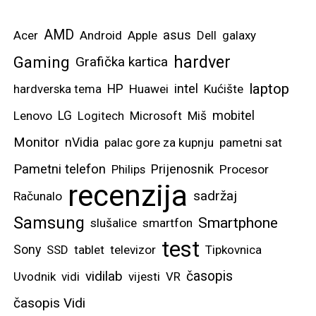
AMD
asus
Acer
Android
Apple
Dell
galaxy
hardver
Gaming
Grafička kartica
laptop
intel
hardverska tema
HP
Huawei
Kućište
mobitel
Lenovo
LG
Logitech
Microsoft
Miš
Monitor
nVidia
palac gore za kupnju
pametni sat
Pametni telefon
Prijenosnik
Philips
Procesor
recenzija
sadržaj
Računalo
Samsung
Smartphone
slušalice
smartfon
test
Sony
SSD
tablet
televizor
Tipkovnica
vidilab
časopis
Uvodnik
vidi
vijesti
VR
časopis Vidi