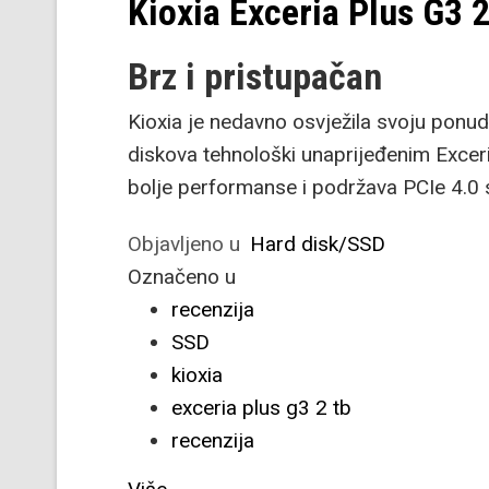
Kioxia Exceria Plus G3 
Brz i pristupačan
Kioxia je nedavno osvježila svoju pon
diskova tehnološki unaprijeđenim Exce
bolje performanse i podržava PCIe 4.0 s
Objavljeno u
Hard disk/SSD
Označeno u
recenzija
SSD
kioxia
exceria plus g3 2 tb
recenzija