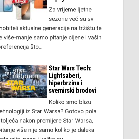
Za vrijeme ljetne
sezone već su svi
obiteli aktualne generacije na tržištu te
je više-manje samo pitanje cijene i vaših
preferencija što…
Star Wars Tech:
Lightsaberi,
hiperbrzina i
svemirski brodovi
Koliko smo blizu
tehnologiji iz Star Warsa? Gotovo pola
stoljeća nakon premijere Star Warsa,
itanje više nije samo koliko je daleka