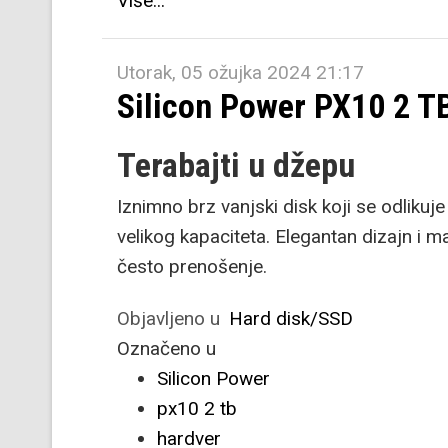
Više...
Utorak, 05 ožujka 2024 21:17
Silicon Power PX10 2 T
Terabajti u džepu
Iznimno brz vanjski disk koji se odlik
velikog kapaciteta. Elegantan dizajn i m
često prenošenje.
Objavljeno u
Hard disk/SSD
Označeno u
Silicon Power
px10 2 tb
hardver