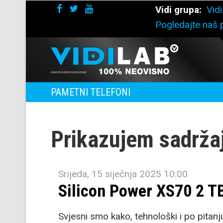
Vidi grupa:
Vidi
Pogledajte naš p
PAMETNI TELEFONI
Prikazujem sadrža
Srijeda, 15 siječnja 2025 10:00
Silicon Power XS70 2 T
Svjesni smo kako, tehnološki i po pitan