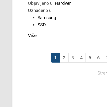
Objavljeno u
Hardver
Označeno u
Samsung
SSD
Više...
1
2
3
4
5
6
Stra