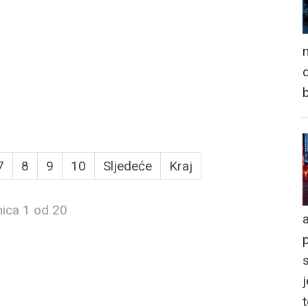
n
d
7
8
9
10
Sljedeće
Kraj
nica 1 od 20
a
j