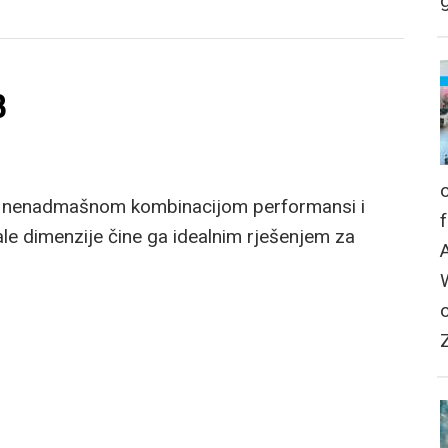
g
B
uje nenadmašnom kombinacijom performansi i
ale dimenzije čine ga idealnim rješenjem za