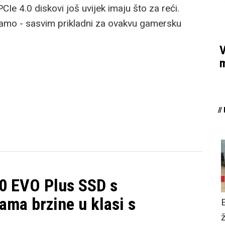
PCIe 4.0 diskovi još uvijek imaju što za reći.
atramo - sasvim prikladni za ovakvu gamersku
V
m
/
0 EVO Plus SSD s
ma brzine u klasi s