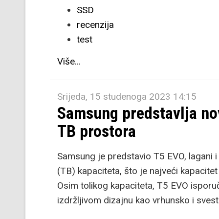
SSD
recenzija
test
Više...
Srijeda, 15 studenoga 2023 14:15
Samsung predstavlja nov
TB prostora
Samsung je predstavio T5 EVO, lagani i 
(TB) kapaciteta, što je najveći kapacite
Osim tolikog kapaciteta, T5 EVO isporuč
izdržljivom dizajnu kao vrhunsko i sves