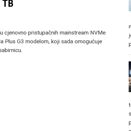
2 TB
m
udu cjenovno pristupačnih mainstream NVMe
ria Plus G3 modelom, koji sada omogućuje
abirnicu.
p