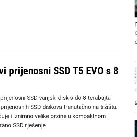
p
o
i prijenosni SSD T5 EVO s 8
prijenosni SSD vanjski disk s do 8 terabajta
t prijenosnih SSD diskova trenutačno na tržištu.
uje i iznimno velike brzine u kompaktnom i
trano SSD rješenje.