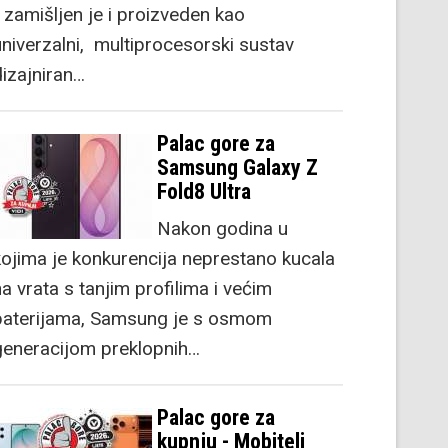
) zamišljen je i proizveden kao
univerzalni, multiprocesorski sustav
dizajniran…
Palac gore za
Samsung Galaxy Z
Fold8 Ultra
Nakon godina u
kojima je konkurencija neprestano kucala
a vrata s tanjim profilima i većim
baterijama, Samsung je s osmom
generacijom preklopnih…
Palac gore za
kupnju - Mobiteli