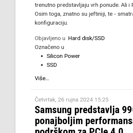
trenutno predstavljaju vrh ponude. Ali i 
Osim toga, znatno su jeftiniji, te - sm
konfiguraciju.
Objavljeno u
Hard disk/SSD
Označeno u
Silicon Power
SSD
Više...
Četvrtak, 26 rujna 2024 15:25
Samsung predstavlja 99
ponajboljim performansa
podrškom za PCIe 4.0