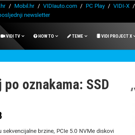
.hr
/
Mobil.hr
/
VIDIauto.com
/
PC Play
/
VIDI-X
osljednji newsletter
VIDI TV
HOW TO
TEME
VIDI PROJECT X
j po oznakama: SSD
//
B
ju sekvencijalne brzine, PCIe 5.0 NVMe diskovi