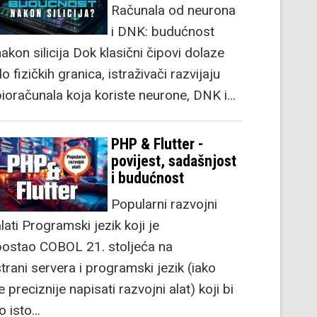
Računala od neurona
i DNK: budućnost
akon silicija Dok klasični čipovi dolaze
o fizičkih granica, istraživači razvijaju
bioračunala koja koriste neurone, DNK i…
PHP & Flutter -
povijest, sadašnjost
i budućnost
Popularni razvojni
lati Programski jezik koji je
postao COBOL 21. stoljeća na
strani servera i programski jezik (iako
e preciznije napisati razvojni alat) koji bi
to isto…