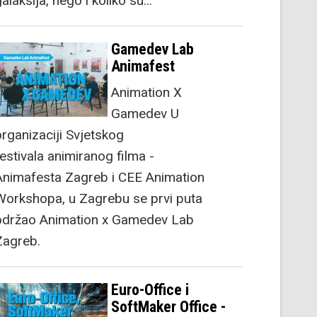
alaksija, nego i koliko su…
Gamedev Lab
Animafest
Animation X
Gamedev U
organizaciji Svjetskog
festivala animiranog filma -
Animafesta Zagreb i CEE Animation
Workshopa, u Zagrebu se prvi puta
održao Animation x Gamedev Lab
Zagreb.
Euro-Office i
SoftMaker Office -