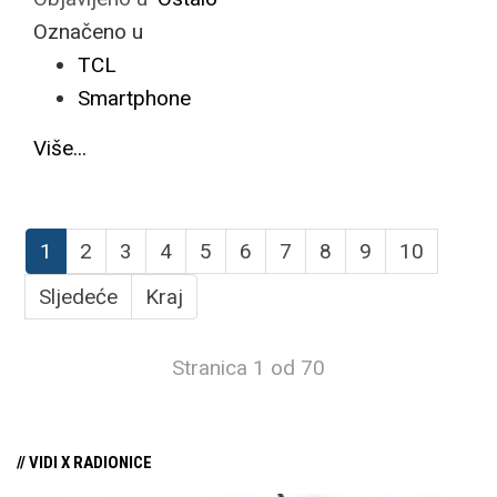
Označeno u
TCL
Smartphone
Više...
1
2
3
4
5
6
7
8
9
10
Sljedeće
Kraj
Stranica 1 od 70
// VIDI X RADIONICE