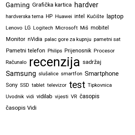
hardver
Gaming
Grafička kartica
laptop
intel
hardverska tema
HP
Huawei
Kućište
mobitel
Lenovo
LG
Logitech
Microsoft
Miš
Monitor
nVidia
palac gore za kupnju
pametni sat
Pametni telefon
Prijenosnik
Philips
Procesor
recenzija
sadržaj
Računalo
Samsung
Smartphone
slušalice
smartfon
test
Sony
SSD
tablet
televizor
Tipkovnica
vidilab
časopis
Uvodnik
vidi
vijesti
VR
časopis Vidi