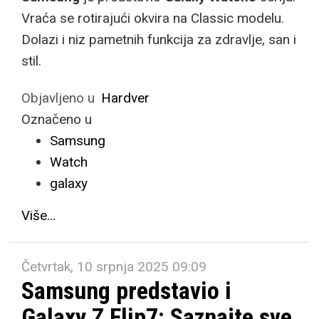
Vraća se rotirajući okvira na Classic modelu.
Dolazi i niz pametnih funkcija za zdravlje, san i
stil.
Objavljeno u
Hardver
Označeno u
Samsung
Watch
galaxy
Više...
Četvrtak, 10 srpnja 2025 09:09
Samsung predstavio i
Galaxy Z Flip7: Saznajte sve