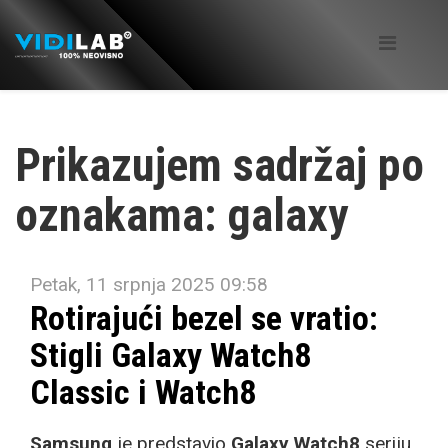
Prikazujem sadržaj po
oznakama: galaxy
Petak, 11 srpnja 2025 09:58
Rotirajući bezel se vratio:
Stigli Galaxy Watch8
Classic i Watch8
Samsung
je predstavio
Galaxy Watch8
seriju.