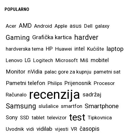
POPULARNO
AMD
asus
Acer
Android
Apple
Dell
galaxy
hardver
Gaming
Grafička kartica
laptop
intel
hardverska tema
HP
Huawei
Kućište
mobitel
Lenovo
LG
Logitech
Microsoft
Miš
Monitor
nVidia
palac gore za kupnju
pametni sat
Pametni telefon
Prijenosnik
Philips
Procesor
recenzija
sadržaj
Računalo
Samsung
Smartphone
slušalice
smartfon
test
Sony
SSD
tablet
televizor
Tipkovnica
vidilab
časopis
Uvodnik
vidi
vijesti
VR