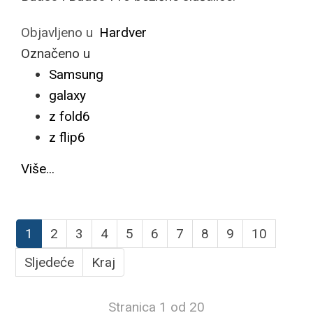
Objavljeno u
Hardver
Označeno u
Samsung
galaxy
z fold6
z flip6
Više...
1
2
3
4
5
6
7
8
9
10
Sljedeće
Kraj
Stranica 1 od 20