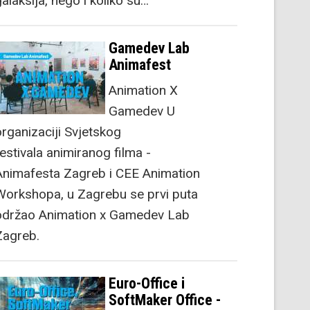
alaksija, nego i koliko su…
Gamedev Lab
Animafest
Animation X
Gamedev U
organizaciji Svjetskog
festivala animiranog filma -
Animafesta Zagreb i CEE Animation
Workshopa, u Zagrebu se prvi puta
održao Animation x Gamedev Lab
Zagreb.
Euro-Office i
SoftMaker Office -