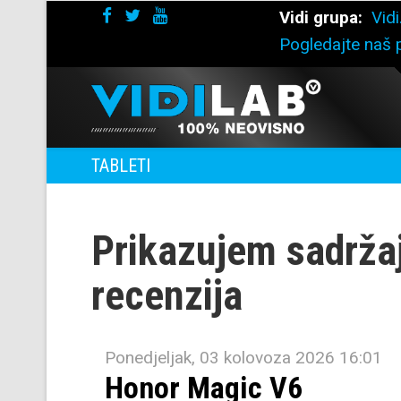
Vidi grupa:
Vidi
Pogledajte naš p
TABLETI
Prikazujem sadrža
recenzija
Ponedjeljak, 03 kolovoza 2026 16:01
Honor Magic V6