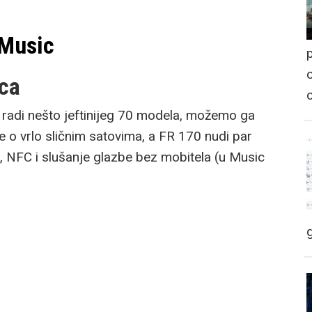
 Music
p
o
vca
r, radi nešto jeftinijeg 70 modela, možemo ga
 o vrlo sličnim satovima, a FR 170 nudi par
, NFC i slušanje glazbe bez mobitela (u Music