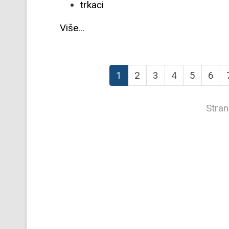
trkaci
Više...
1
2
3
4
5
6
Stran