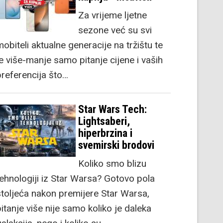
Za vrijeme ljetne
sezone već su svi
obiteli aktualne generacije na tržištu te
je više-manje samo pitanje cijene i vaših
preferencija što…
Star Wars Tech:
Lightsaberi,
hiperbrzina i
svemirski brodovi
Koliko smo blizu
tehnologiji iz Star Warsa? Gotovo pola
stoljeća nakon premijere Star Warsa,
itanje više nije samo koliko je daleka