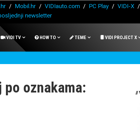
.hr
/
Mobil.hr
/
VIDIauto.com
/
PC Play
/
VIDI-X
osljednji newsletter
VIDI TV
HOW TO
TEME
VIDI PROJECT X
j po oznakama:
//