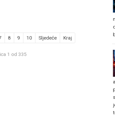
n
d
7
8
9
10
Sljedeće
Kraj
ica 1 od 335
a
j