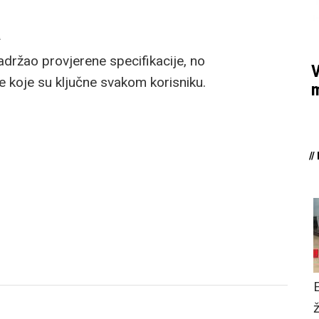
a
ržao provjerene specifikacije, no
V
 koje su ključne svakom korisniku.
m
/