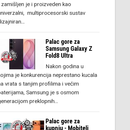
) zamišljen je i proizveden kao
univerzalni, multiprocesorski sustav
dizajniran…
Palac gore za
Samsung Galaxy Z
Fold8 Ultra
Nakon godina u
kojima je konkurencija neprestano kucala
a vrata s tanjim profilima i većim
baterijama, Samsung je s osmom
generacijom preklopnih…
Palac gore za
kupnju - Mobiteli