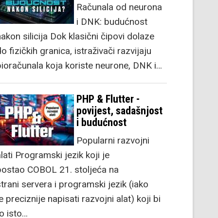
Računala od neurona
i DNK: budućnost
akon silicija Dok klasični čipovi dolaze
o fizičkih granica, istraživači razvijaju
bioračunala koja koriste neurone, DNK i…
PHP & Flutter -
povijest, sadašnjost
i budućnost
Popularni razvojni
lati Programski jezik koji je
postao COBOL 21. stoljeća na
strani servera i programski jezik (iako
e preciznije napisati razvojni alat) koji bi
to isto…