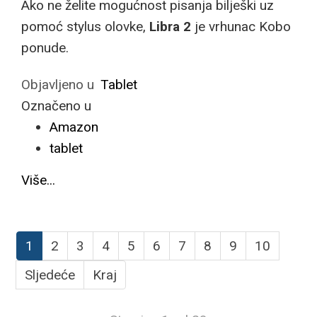
Ako ne želite mogućnost pisanja bilješki uz
pomoć stylus olovke,
Libra 2
je vrhunac Kobo
ponude.
Objavljeno u
Tablet
Označeno u
Amazon
tablet
Više...
1
2
3
4
5
6
7
8
9
10
Sljedeće
Kraj