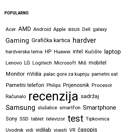
POPULARNO
AMD
asus
Acer
Android
Apple
Dell
galaxy
hardver
Gaming
Grafička kartica
laptop
intel
hardverska tema
HP
Huawei
Kućište
mobitel
Lenovo
LG
Logitech
Microsoft
Miš
Monitor
nVidia
palac gore za kupnju
pametni sat
Pametni telefon
Prijenosnik
Philips
Procesor
recenzija
sadržaj
Računalo
Samsung
Smartphone
slušalice
smartfon
test
Sony
SSD
tablet
televizor
Tipkovnica
vidilab
časopis
Uvodnik
vidi
vijesti
VR