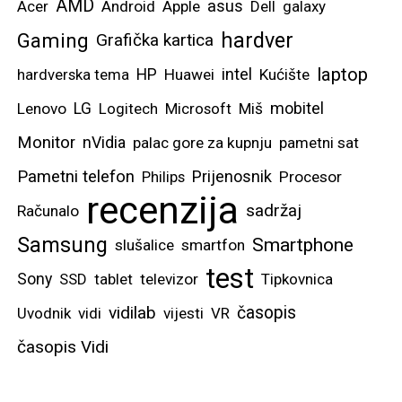
AMD
asus
Acer
Android
Apple
Dell
galaxy
hardver
Gaming
Grafička kartica
laptop
intel
hardverska tema
HP
Huawei
Kućište
mobitel
Lenovo
LG
Logitech
Microsoft
Miš
Monitor
nVidia
palac gore za kupnju
pametni sat
Pametni telefon
Prijenosnik
Philips
Procesor
recenzija
sadržaj
Računalo
Samsung
Smartphone
slušalice
smartfon
test
Sony
SSD
tablet
televizor
Tipkovnica
vidilab
časopis
Uvodnik
vidi
vijesti
VR
časopis Vidi