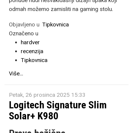
ponude nudi nesvakidašnji dizajn tipaka koji
odmah možemo zamisliti na gaming stolu.
Objavljeno u
Tipkovnica
Označeno u
hardver
recenzija
Tipkovnica
Više...
Petak, 26 prosinca 2025 15:33
Logitech Signature Slim
Solar+ K980