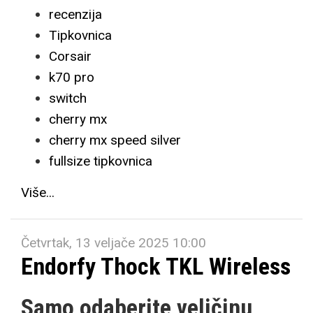
recenzija
Tipkovnica
Corsair
k70 pro
switch
cherry mx
cherry mx speed silver
fullsize tipkovnica
Više...
Četvrtak, 13 veljače 2025 10:00
Endorfy Thock TKL Wireless
Samo odaberite veličinu