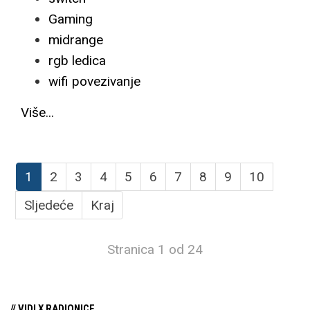
Gaming
midrange
rgb ledica
wifi povezivanje
Više...
1
2
3
4
5
6
7
8
9
10
Sljedeće
Kraj
Stranica 1 od 24
// VIDI X RADIONICE