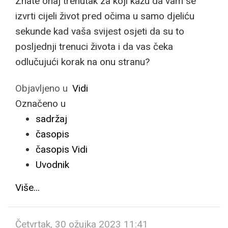
Znate onaj trenutak za koji kažu da vam se
izvrti cijeli život pred očima u samo djeliću
sekunde kad vaša svijest osjeti da su to
posljednji trenuci života i da vas čeka
odlučujući korak na onu stranu?
Objavljeno u
Vidi
Označeno u
sadržaj
časopis
časopis Vidi
Uvodnik
Više...
Četvrtak, 30 ožujka 2023 11:41