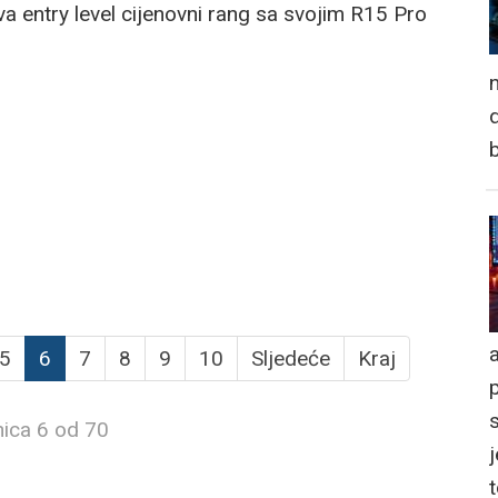
a entry level cijenovni rang sa svojim R15 Pro
n
d
a
5
6
7
8
9
10
Sljedeće
Kraj
nica 6 od 70
j