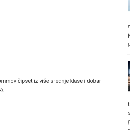
m
ommov čipset iz više srednje klase i dobar
a.
p