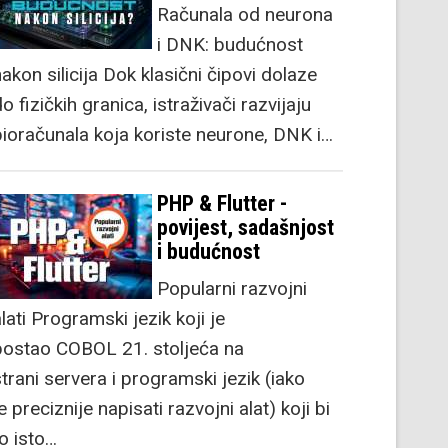
Računala od neurona
i DNK: budućnost
akon silicija Dok klasični čipovi dolaze
o fizičkih granica, istraživači razvijaju
bioračunala koja koriste neurone, DNK i…
PHP & Flutter -
povijest, sadašnjost
i budućnost
Popularni razvojni
lati Programski jezik koji je
postao COBOL 21. stoljeća na
strani servera i programski jezik (iako
e preciznije napisati razvojni alat) koji bi
to isto…