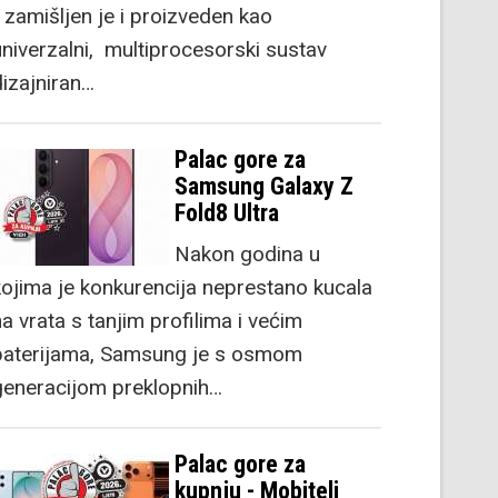
) zamišljen je i proizveden kao
univerzalni, multiprocesorski sustav
dizajniran…
Palac gore za
Samsung Galaxy Z
Fold8 Ultra
Nakon godina u
kojima je konkurencija neprestano kucala
a vrata s tanjim profilima i većim
baterijama, Samsung je s osmom
generacijom preklopnih…
Palac gore za
kupnju - Mobiteli