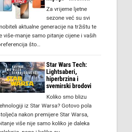
Za vrijeme ljetne
sezone već su svi
obiteli aktualne generacije na tržištu te
je više-manje samo pitanje cijene i vaših
preferencija što…
Star Wars Tech:
Lightsaberi,
hiperbrzina i
svemirski brodovi
Koliko smo blizu
tehnologiji iz Star Warsa? Gotovo pola
stoljeća nakon premijere Star Warsa,
itanje više nije samo koliko je daleka