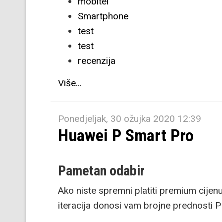
mobitel
Smartphone
test
test
recenzija
Više...
Ponedjeljak, 30 ožujka 2020 12:39
Huawei P Smart Pro
Pametan odabir
Ako niste spremni platiti premium cijenu
iteracija donosi vam brojne prednosti P