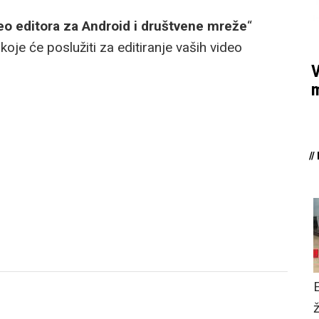
eo editora za Android i društvene mreže
“
 koje će poslužiti za editiranje vaših video
V
m
/