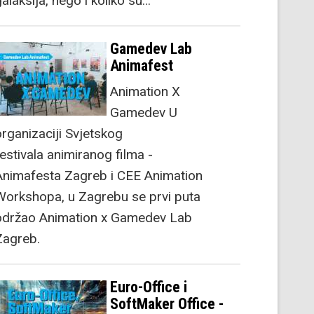
alaksija, nego i koliko su…
Gamedev Lab
Animafest
Animation X
Gamedev U
organizaciji Svjetskog
festivala animiranog filma -
Animafesta Zagreb i CEE Animation
Workshopa, u Zagrebu se prvi puta
održao Animation x Gamedev Lab
Zagreb.
Euro-Office i
SoftMaker Office -