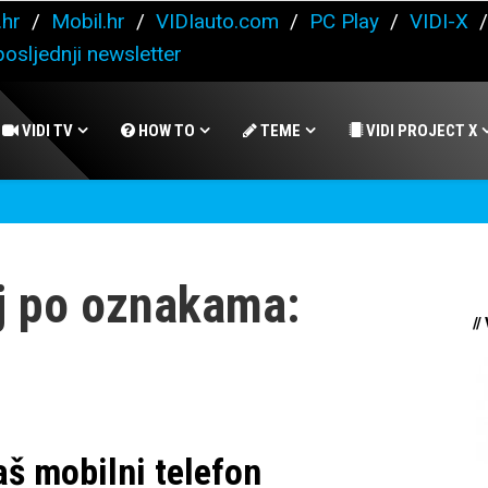
.hr
/
Mobil.hr
/
VIDIauto.com
/
PC Play
/
VIDI-X
osljednji newsletter
VIDI TV
HOW TO
TEME
VIDI PROJECT X
j po oznakama:
//
aš mobilni telefon