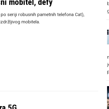
ni mobitel, defy
 po seriji robusnih pametnih telefona Cat),
izdržljivog mobitela.
m
ra 5G