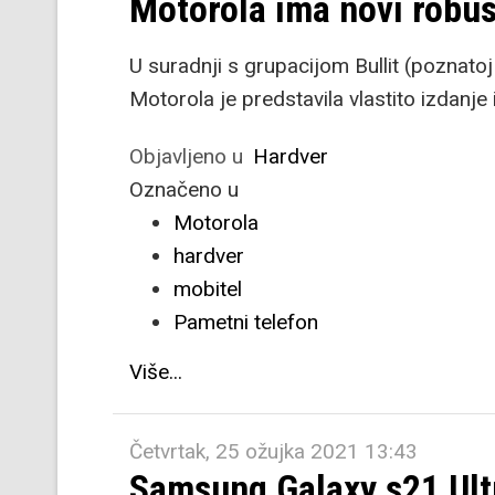
Motorola ima novi robus
U suradnji s grupacijom Bullit (poznatoj
Motorola je predstavila vlastito izdanje 
Objavljeno u
Hardver
Označeno u
Motorola
hardver
mobitel
Pametni telefon
Više...
Četvrtak, 25 ožujka 2021 13:43
Samsung Galaxy s21 Ult