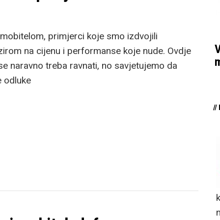
obitelom, primjerci koje smo izdvojili
V
irom na cijenu i performanse koje nude. Ovdje
m
 se naravno treba ravnati, no savjetujemo da
e odluke
/
n