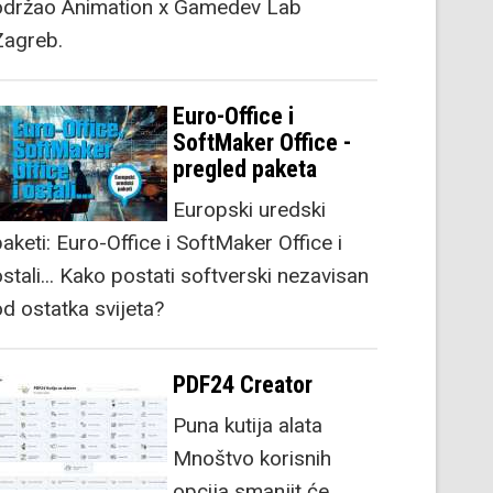
održao Animation x Gamedev Lab
Zagreb.
Euro-Office i
SoftMaker Office -
pregled paketa
Europski uredski
aketi: Euro-Office i SoftMaker Office i
stali... Kako postati softverski nezavisan
od ostatka svijeta?
PDF24 Creator
Puna kutija alata
Mnoštvo korisnih
opcija smanjit će