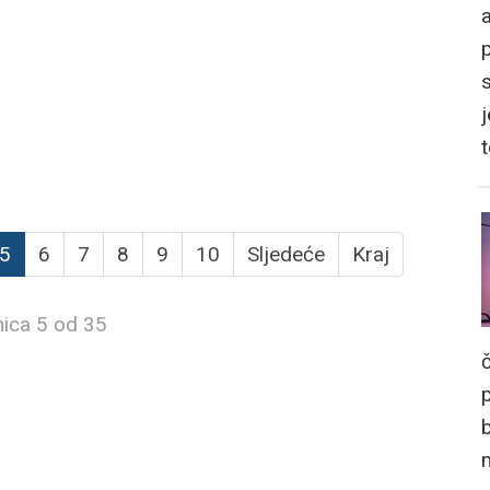
a
j
5
6
7
8
9
10
Sljedeće
Kraj
nica 5 od 35