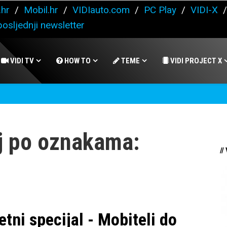
.hr
/
Mobil.hr
/
VIDIauto.com
/
PC Play
/
VIDI-X
osljednji newsletter
VIDI TV
HOW TO
TEME
VIDI PROJECT X
j po oznakama:
//
etni specijal - Mobiteli do