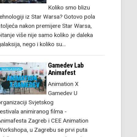
Koliko smo blizu
tehnologiji iz Star Warsa? Gotovo pola
stoljeća nakon premijere Star Warsa,
itanje više nije samo koliko je daleka
alaksija, nego i koliko su…
Gamedev Lab
Animafest
Animation X
Gamedev U
organizaciji Svjetskog
festivala animiranog filma -
Animafesta Zagreb i CEE Animation
Workshopa, u Zagrebu se prvi puta