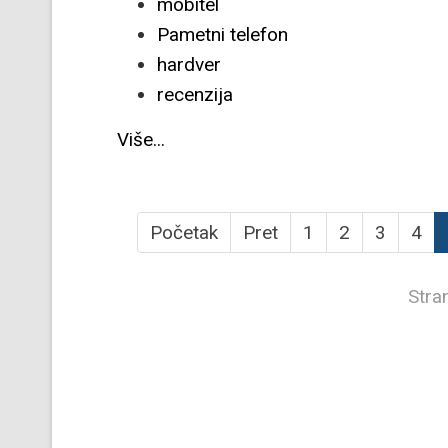
mobitel
Pametni telefon
hardver
recenzija
Više...
Početak
Pret
1
2
3
4
Stra