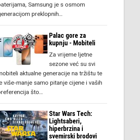
baterijama, Samsung je s osmom
generacijom preklopnih…
Palac gore za
kupnju - Mobiteli
Za vrijeme ljetne
sezone već su svi
obiteli aktualne generacije na tržištu te
je više-manje samo pitanje cijene i vaših
preferencija što…
Star Wars Tech:
Lightsaberi,
hiperbrzina i
svemirski brodovi