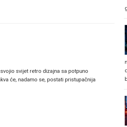
n
d
vojio svijet retro dizajna sa potpuno
kva će, nadamo se, postati pristupačnija