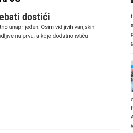
rebati dostići
no unaprijeđen. Osim vidljivih vanjskih
p
idljive na prvu, a koje dodatno ističu
g