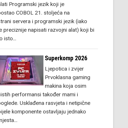
lati Programski jezik koji je
postao COBOL 21. stoljeća na
strani servera i programski jezik (iako
e preciznije napisati razvojni alat) koji bi
to isto…
Superkomp 2026
Ljepotica i zvijer
Prvoklasna gaming
makina koja osim
čistih performansi također mami i
poglede. Usklađena rasvjeta i netipične
bijele komponente ostavljaju jednako
mjesta…