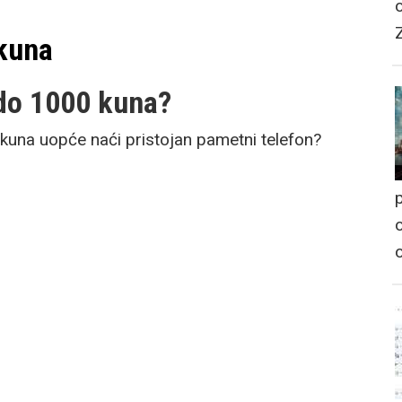
 kuna
 do 1000 kuna?
kuna uopće naći pristojan pametni telefon?
p
o