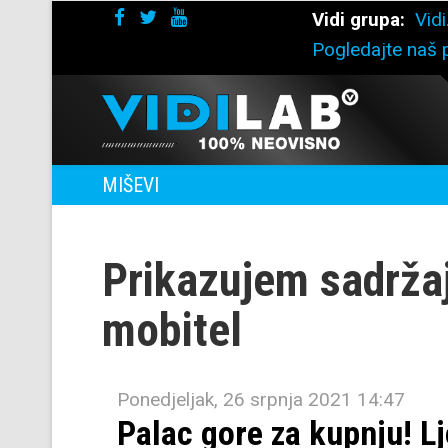
Vidi grupa:
Vidi
Pogledajte naš p
MIŠEVI
Prikazujem sadrža
mobitel
Ponedjeljak, 26 srpnja 2021 14:47
Palac gore za kupnju! Lj