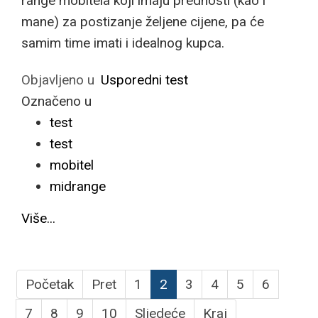
range mobitela koji imaju prednosti (kao i
mane) za postizanje željene cijene, pa će
samim time imati i idealnog kupca.
Objavljeno u
Usporedni test
Označeno u
test
test
mobitel
midrange
Više...
Početak
Pret
1
2
3
4
5
6
7
8
9
10
Sljedeće
Kraj