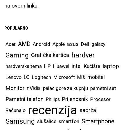
na
ovom linku.
POPULARNO
AMD
asus
Acer
Android
Apple
Dell
galaxy
hardver
Gaming
Grafička kartica
laptop
intel
hardverska tema
HP
Huawei
Kućište
mobitel
Lenovo
LG
Logitech
Microsoft
Miš
Monitor
nVidia
palac gore za kupnju
pametni sat
Pametni telefon
Prijenosnik
Philips
Procesor
recenzija
sadržaj
Računalo
Samsung
Smartphone
slušalice
smartfon