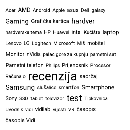
AMD
asus
Acer
Android
Apple
Dell
galaxy
hardver
Gaming
Grafička kartica
laptop
intel
hardverska tema
HP
Huawei
Kućište
mobitel
Lenovo
LG
Logitech
Microsoft
Miš
Monitor
nVidia
palac gore za kupnju
pametni sat
Pametni telefon
Prijenosnik
Philips
Procesor
recenzija
sadržaj
Računalo
Samsung
Smartphone
slušalice
smartfon
test
Sony
SSD
tablet
televizor
Tipkovnica
vidilab
časopis
Uvodnik
vidi
vijesti
VR
časopis Vidi