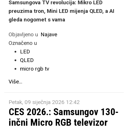
Samsungova TV revolucija: Mikro LED
preuzima tron, Mini LED mijenja QLED, a AI
gleda nogomet s vama
Objavljeno u
Najave
Označeno u
LED
QLED
micro rgb tv
Više...
Petak, 09 siječnja 2026 12:42
CES 2026.: Samsungov 130-
inčni Micro RGB televizor