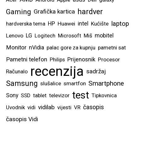
hardver
Gaming
Grafička kartica
laptop
intel
hardverska tema
HP
Huawei
Kućište
mobitel
Lenovo
LG
Logitech
Microsoft
Miš
Monitor
nVidia
palac gore za kupnju
pametni sat
Pametni telefon
Prijenosnik
Philips
Procesor
recenzija
sadržaj
Računalo
Samsung
Smartphone
slušalice
smartfon
test
Sony
SSD
tablet
televizor
Tipkovnica
vidilab
časopis
Uvodnik
vidi
vijesti
VR
časopis Vidi