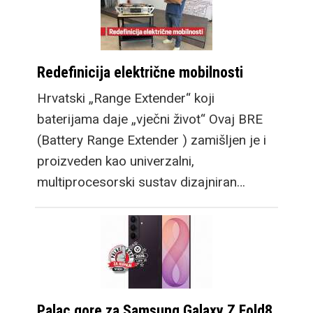
Redefinicija električne mobilnosti
Hrvatski „Range Extender“ koji
baterijama daje „vječni život“ Ovaj BRE
(Battery Range Extender ) zamišljen je i
proizveden kao univerzalni,
multiprocesorski sustav dizajniran…
Palac gore za Samsung Galaxy Z Fold8