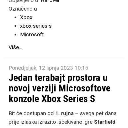
Objavljeno u
Hardver
Označeno u
Xbox
xbox series s
Microsoft
Više...
Ponedjeljak, 12 lipnja 2023 10:15
Jedan terabajt prostora u
novoj verziji Microsoftove
konzole Xbox Series S
Bit će dostupan od
1. rujna
– svega pet dana
prije izlaska izrazito iščekivane igre
Starfield
.