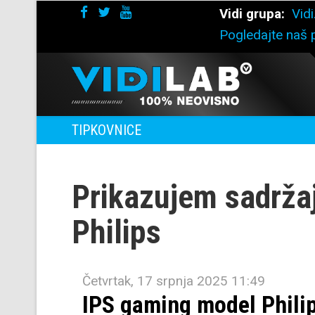
Vidi grupa:
Vidi
Pogledajte naš p
TIPKOVNICE
Prikazujem sadrža
Philips
Četvrtak, 17 srpnja 2025 11:49
IPS gaming model Phil