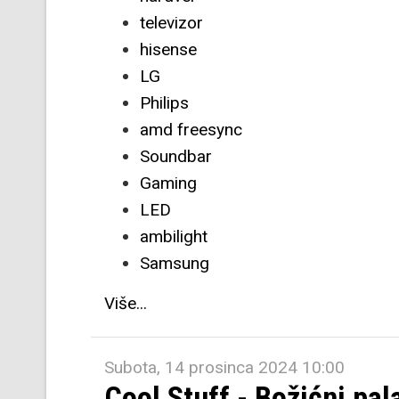
televizor
hisense
LG
Philips
amd freesync
Soundbar
Gaming
LED
ambilight
Samsung
Više...
Subota, 14 prosinca 2024 10:00
Cool Stuff - Božićni pal