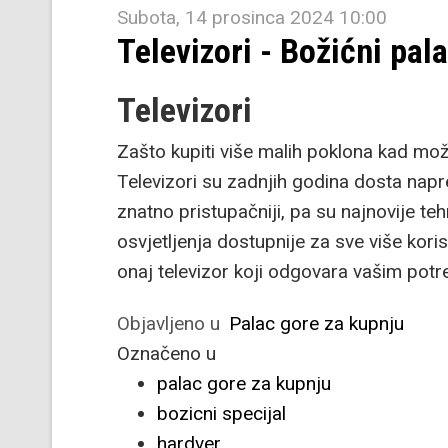
Subota, 14 prosinca 2024 10:00
Televizori - Božićni pal
Televizori
Zašto kupiti više malih poklona kad možet
Televizori su zadnjih godina dosta napr
znatno pristupačniji, pa su najnovije t
osvjetljenja dostupnije za sve više koris
onaj televizor koji odgovara vašim pot
Objavljeno u
Palac gore za kupnju
Označeno u
palac gore za kupnju
bozicni specijal
hardver