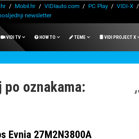
.hr
/
Mobil.hr
/
VIDIauto.com
/
PC Play
/
VIDI-X
osljednji newsletter
VIDI TV
HOW TO
TEME
VIDI PROJECT X
j po oznakama:
//
ips Evnia 27M2N3800A