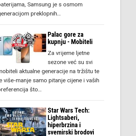
baterijama, Samsung je s osmom
generacijom preklopnih…
Palac gore za
kupnju - Mobiteli
Za vrijeme ljetne
sezone već su svi
obiteli aktualne generacije na tržištu te
je više-manje samo pitanje cijene i vaših
preferencija što…
Star Wars Tech:
Lightsaberi,
hiperbrzina i
svemirski brodovi