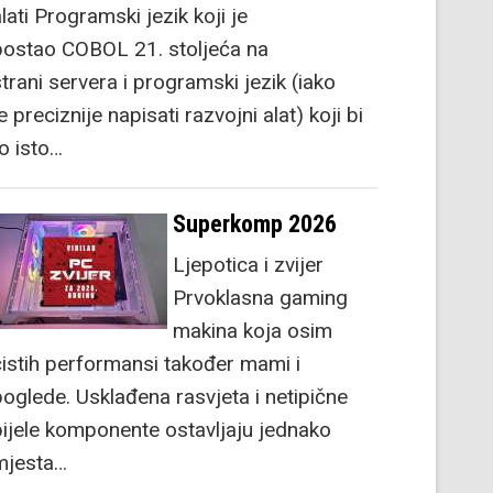
lati Programski jezik koji je
postao COBOL 21. stoljeća na
strani servera i programski jezik (iako
e preciznije napisati razvojni alat) koji bi
to isto…
Superkomp 2026
Ljepotica i zvijer
Prvoklasna gaming
makina koja osim
čistih performansi također mami i
poglede. Usklađena rasvjeta i netipične
bijele komponente ostavljaju jednako
mjesta…