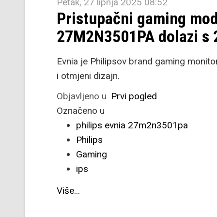
Petak, 27 lipnja 2025 08:52
Pristupačni gaming mode
27M2N3501PA dolazi s 2
Evnia je Philipsov brand gaming monito
i otmjeni dizajn.
Objavljeno u
Prvi pogled
Označeno u
philips evnia 27m2n3501pa
Philips
Gaming
ips
Više...