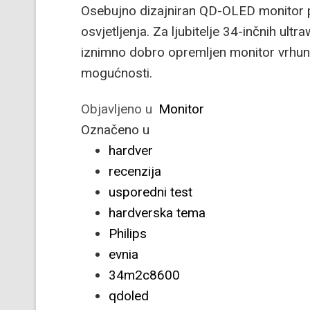
Osebujno dizajniran QD-OLED monitor 
osvjetljenja. Za ljubitelje 34-inčnih ul
iznimno dobro opremljen monitor vrhunsk
mogućnosti.
Objavljeno u
Monitor
Označeno u
hardver
recenzija
usporedni test
hardverska tema
Philips
evnia
34m2c8600
qdoled