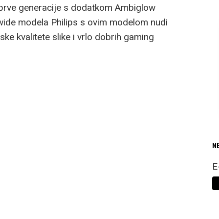
prve generacije s dodatkom Ambiglow
trawide modela Philips s ovim modelom nudi
e kvalitete slike i vrlo dobrih gaming
N
E