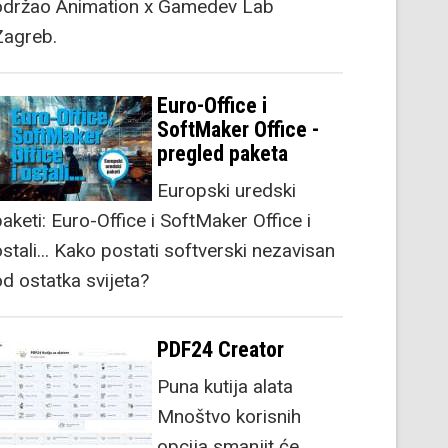
održao Animation x Gamedev Lab
Zagreb.
Euro-Office i
SoftMaker Office -
pregled paketa
Europski uredski
aketi: Euro-Office i SoftMaker Office i
stali... Kako postati softverski nezavisan
od ostatka svijeta?
PDF24 Creator
Puna kutija alata
Mnoštvo korisnih
opcija smanjit će