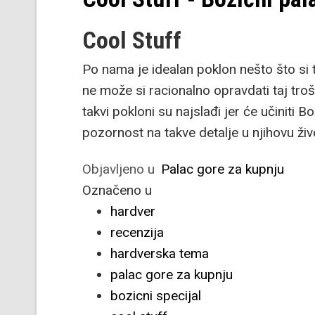
Cool Stuff
Po nama je idealan poklon nešto što si t
ne može si racionalno opravdati taj troša
takvi pokloni su najslađi jer će učiniti B
pozornost na takve detalje u njihovu živ
Objavljeno u
Palac gore za kupnju
Označeno u
hardver
recenzija
hardverska tema
palac gore za kupnju
bozicni specijal