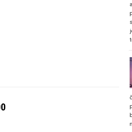
a
j
00