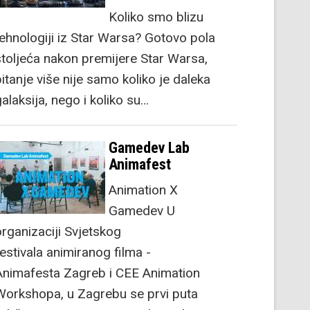
Koliko smo blizu
tehnologiji iz Star Warsa? Gotovo pola
stoljeća nakon premijere Star Warsa,
itanje više nije samo koliko je daleka
alaksija, nego i koliko su…
Gamedev Lab
Animafest
Animation X
Gamedev U
organizaciji Svjetskog
festivala animiranog filma -
Animafesta Zagreb i CEE Animation
Workshopa, u Zagrebu se prvi puta