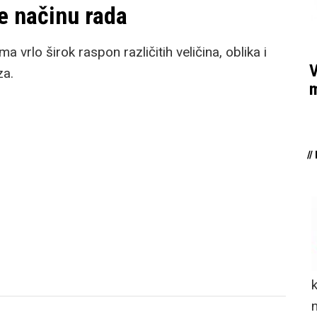
e načinu rada
 vrlo širok raspon različitih veličina, oblika i
V
za.
m
/
n