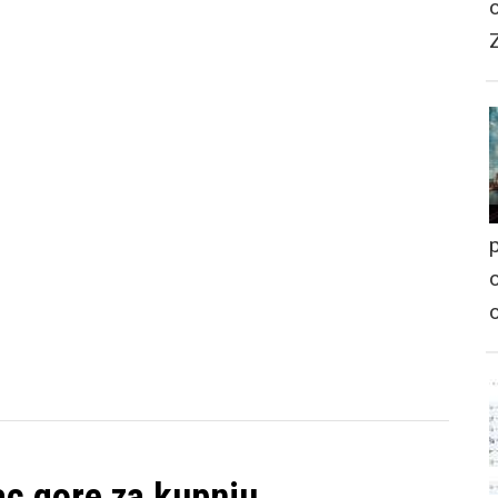
p
o
ac gore za kupnju