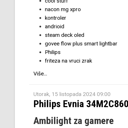
cool stuff
nacon mg xpro
kontroler
andrioid
steam deck oled
govee flow plus smart lightbar
Philips
friteza na vruci zrak
Više...
Utorak, 15 listopada 2024 09:00
Philips Evnia 34M2C86
Ambilight za gamere