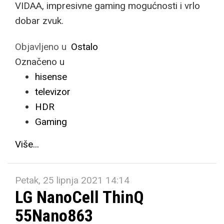
VIDAA, impresivne gaming mogućnosti i vrlo
dobar zvuk.
Objavljeno u
Ostalo
Označeno u
hisense
televizor
HDR
Gaming
Više...
Petak, 25 lipnja 2021 14:14
LG NanoCell ThinQ
55Nano863