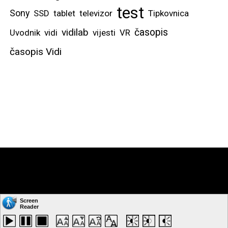
test
Sony
SSD
tablet
televizor
Tipkovnica
vidilab
časopis
Uvodnik
vidi
vijesti
VR
časopis Vidi
Copyright © by: VIDI-TO d.o.o. Sva prava pridržana.