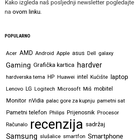
Kako izgleda naš posljednji newsletter pogledajte
na
ovom linku.
POPULARNO
AMD
asus
Acer
Android
Apple
Dell
galaxy
hardver
Gaming
Grafička kartica
laptop
intel
hardverska tema
HP
Huawei
Kućište
mobitel
Lenovo
LG
Logitech
Microsoft
Miš
Monitor
nVidia
palac gore za kupnju
pametni sat
Pametni telefon
Prijenosnik
Philips
Procesor
recenzija
sadržaj
Računalo
Samsung
Smartphone
slušalice
smartfon