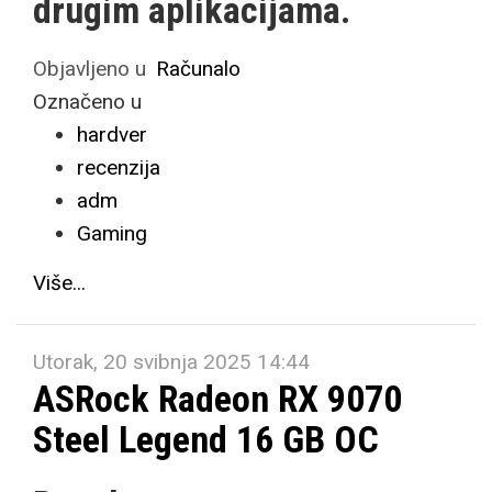
drugim aplikacijama.
Objavljeno u
Računalo
Označeno u
hardver
recenzija
adm
Gaming
Više...
Utorak, 20 svibnja 2025 14:44
ASRock Radeon RX 9070
Steel Legend 16 GB OC