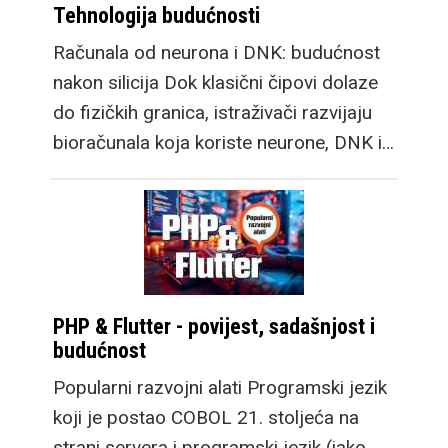
Tehnologija budućnosti
Računala od neurona i DNK: budućnost
nakon silicija Dok klasični čipovi dolaze
do fizičkih granica, istraživači razvijaju
bioračunala koja koriste neurone, DNK i…
PHP & Flutter - povijest, sadašnjost i
budućnost
Popularni razvojni alati Programski jezik
koji je postao COBOL 21. stoljeća na
strani servera i programski jezik (iako