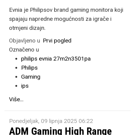
Evnia je Philipsov brand gaming monitora koji
spajaju napredne mogućnosti za igrače i
otmjeni dizajn.
Objavljeno u
Prvi pogled
Označeno u
philips evnia 27m2n3501pa
Philips
Gaming
ips
Više...
Ponedjeljak, 09 lipnja 2025 06:22
ADM Gaming High Range