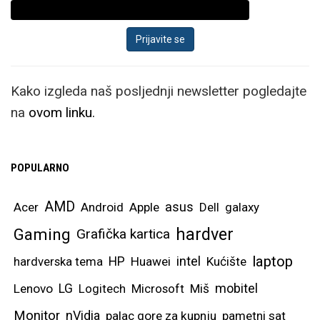
Kako izgleda naš posljednji newsletter pogledajte
na
ovom linku.
POPULARNO
AMD
asus
Acer
Android
Apple
Dell
galaxy
hardver
Gaming
Grafička kartica
laptop
intel
hardverska tema
HP
Huawei
Kućište
mobitel
Lenovo
LG
Logitech
Microsoft
Miš
Monitor
nVidia
palac gore za kupnju
pametni sat