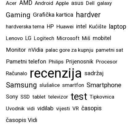
AMD
asus
Acer
Android
Apple
Dell
galaxy
hardver
Gaming
Grafička kartica
laptop
intel
hardverska tema
HP
Huawei
Kućište
mobitel
Lenovo
LG
Logitech
Microsoft
Miš
Monitor
nVidia
palac gore za kupnju
pametni sat
Pametni telefon
Prijenosnik
Philips
Procesor
recenzija
sadržaj
Računalo
Samsung
Smartphone
slušalice
smartfon
test
Sony
SSD
tablet
televizor
Tipkovnica
vidilab
časopis
Uvodnik
vidi
vijesti
VR
časopis Vidi