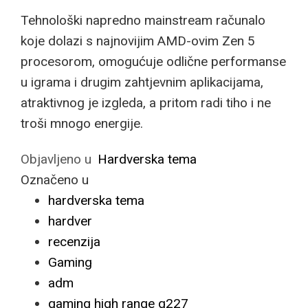
Tehnološki napredno mainstream računalo
koje dolazi s najnovijim AMD-ovim Zen 5
procesorom, omogućuje odlične performanse
u igrama i drugim zahtjevnim aplikacijama,
atraktivnog je izgleda, a pritom radi tiho i ne
troši mnogo energije.
Objavljeno u
Hardverska tema
Označeno u
hardverska tema
hardver
recenzija
Gaming
adm
gaming high range g227