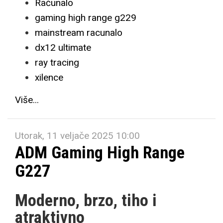
Računalo
gaming high range g229
mainstream racunalo
dx12 ultimate
ray tracing
xilence
Više...
Utorak, 11 veljače 2025 10:00
ADM Gaming High Range
G227
Moderno, brzo, tiho i
atraktivno