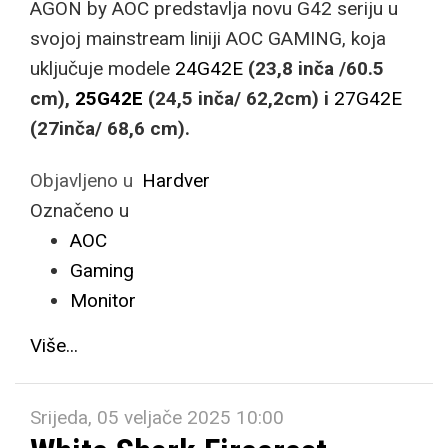
AGON by AOC predstavlja novu G42 seriju u
svojoj mainstream liniji AOC GAMING, koja
uključuje modele
24G42E
(23,8 inča /60.5
cm),
25G42E
(24,5 inča/ 62,2cm) i
27G42E
(27inča/ 68,6 cm).
Objavljeno u
Hardver
Označeno u
AOC
Gaming
Monitor
Više...
Srijeda, 05 veljače 2025 10:00