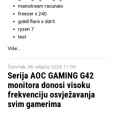
mainstream racunalo
freezer ii 240
gskill flare x ddr5
ryzen 7
test
Više...
Četvrtak, 06 veljače 2025 11:09
Serija AOC GAMING G42
monitora donosi visoku
frekvenciju osvježavanja
svim gamerima