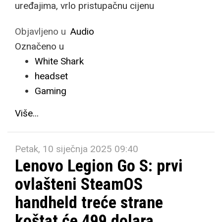
uređajima, vrlo pristupačnu cijenu
Objavljeno u
Audio
Označeno u
White Shark
headset
Gaming
Više...
Petak, 10 siječnja 2025 09:40
Lenovo Legion Go S: prvi
ovlašteni SteamOS
handheld treće strane
koštat će 499 dolara