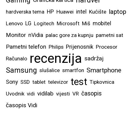
laptop
intel
hardverska tema
HP
Huawei
Kućište
mobitel
Lenovo
LG
Logitech
Microsoft
Miš
Monitor
nVidia
palac gore za kupnju
pametni sat
Pametni telefon
Prijenosnik
Philips
Procesor
recenzija
sadržaj
Računalo
Samsung
Smartphone
slušalice
smartfon
test
Sony
SSD
tablet
televizor
Tipkovnica
vidilab
časopis
Uvodnik
vidi
vijesti
VR
časopis Vidi