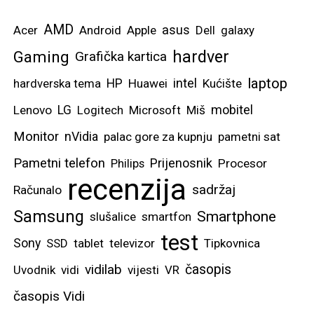
AMD
asus
Acer
Android
Apple
Dell
galaxy
hardver
Gaming
Grafička kartica
laptop
intel
hardverska tema
HP
Huawei
Kućište
mobitel
Lenovo
LG
Logitech
Microsoft
Miš
Monitor
nVidia
palac gore za kupnju
pametni sat
Pametni telefon
Prijenosnik
Philips
Procesor
recenzija
sadržaj
Računalo
Samsung
Smartphone
slušalice
smartfon
test
Sony
SSD
tablet
televizor
Tipkovnica
vidilab
časopis
Uvodnik
vidi
vijesti
VR
časopis Vidi