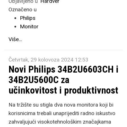
Objavljeno u
Hardver
Označeno u
Philips
Monitor
Više...
Četvrtak, 29 kolovoza 2024 12:53
Novi Philips 34B2U6603CH i
34B2U5600C za
učinkovitost i produktivnost
Na tržište su stigla dva nova monitora koji bi
korisnicima trebali unaprijediti radno iskustvo
zahvaljujući visokotehnološkim značajkama