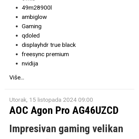
49m28900l
ambiglow
Gaming
qdoled
displayhdr true black
freesync premium
nvidija
Više...
Utorak, 15 listopada 2024 09:00
AOC Agon Pro AG46UZCD
Impresivan gaming velikan