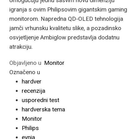
omogućuju jednu sasvim novu dimenziju
igranja s ovim Philipsovim gigantskim gaming
monitorom. Napredna QD-OLED tehnologija
jamči vrhunsku kvalitetu slike, a pozadinsko
osvjetljenje Ambiglow predstavlja dodatnu
atrakciju.
Objavljeno u
Monitor
Označeno u
hardver
recenzija
usporedni test
hardverska tema
Monitor
Philips
evnia