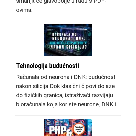
smanjit će glavobolje u radu s PDF-
ovima.
Tehnologija budućnosti
Računala od neurona i DNK: budućnost
nakon silicija Dok klasični čipovi dolaze
do fizičkih granica, istraživači razvijaju
bioračunala koja koriste neurone, DNK i…