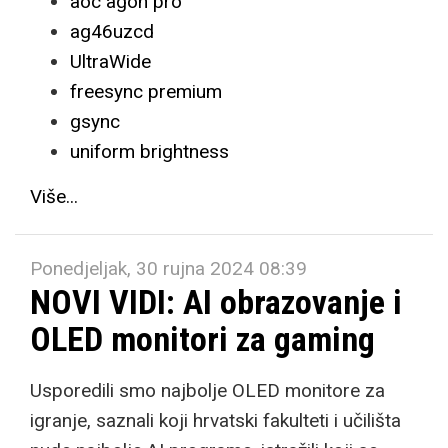
aoc agon pro
ag46uzcd
UltraWide
freesync premium
gsync
uniform brightness
Više...
Ponedjeljak, 30 rujna 2024 08:39
NOVI VIDI: AI obrazovanje i
OLED monitori za gaming
Usporedili smo najbolje OLED monitore za
igranje, saznali koji hrvatski fakulteti i učilišta