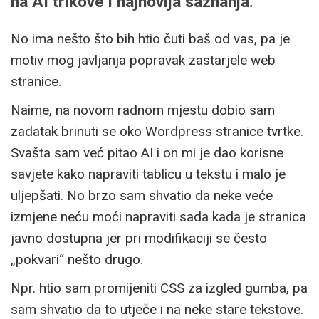
na AI trikove i najnovija saznanja.
No ima nešto što bih htio čuti baš od vas, pa je
motiv mog javljanja popravak zastarjele web
stranice.
Naime, na novom radnom mjestu dobio sam
zadatak brinuti se oko Wordpress stranice tvrtke.
Svašta sam već pitao AI i on mi je dao korisne
savjete kako napraviti tablicu u tekstu i malo je
uljepšati. No brzo sam shvatio da neke veće
izmjene neću moći napraviti sada kada je stranica
javno dostupna jer pri modifikaciji se često
„pokvari“ nešto drugo.
Npr. htio sam promijeniti CSS za izgled gumba, pa
sam shvatio da to utječe i na neke stare tekstove.