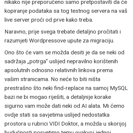
nikako nije preporučeno samo pretpostaviti da će
kopiranje podataka sa tog testnog servera na vaš
live server proći od prve kako treba.
Naravno, prije svega trebate detaljno pročitati i
razumjeti Wordpressove upute za migraciju.
Ono što će vam se možda desiti je da se neki od
sadržaja „potrga“ uslijed nepravilno korištenih
apsolutnih odnosno relativnih linkova prema
vašim stranicama. No neće to biti ništa
prestrašno što neki find-replace na samoj MySQL
bazi ne bi mogao riješiti, a detaljnije korake
sigurno vam može dati neki od AI alata. Mi ćemo
ovdje stati sa savjetima uslijed nedostatka
prostora u rubrici VIDI Doktor, a možda u skorijoj
budućnosti posvetimo temu ovakvoj jednoj