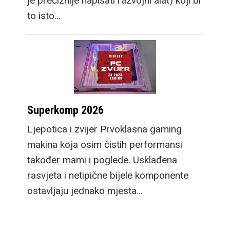
je preciznije napisati razvojni alat) koji bi
to isto…
Superkomp 2026
Ljepotica i zvijer Prvoklasna gaming
makina koja osim čistih performansi
također mami i poglede. Usklađena
rasvjeta i netipične bijele komponente
ostavljaju jednako mjesta…