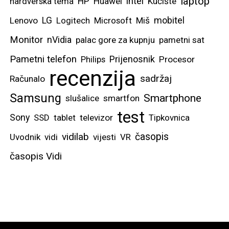
laptop
intel
hardverska tema
HP
Huawei
Kućište
mobitel
Lenovo
LG
Logitech
Microsoft
Miš
Monitor
nVidia
palac gore za kupnju
pametni sat
Pametni telefon
Prijenosnik
Philips
Procesor
recenzija
sadržaj
Računalo
Samsung
Smartphone
slušalice
smartfon
test
Sony
SSD
tablet
televizor
Tipkovnica
vidilab
časopis
Uvodnik
vidi
vijesti
VR
časopis Vidi