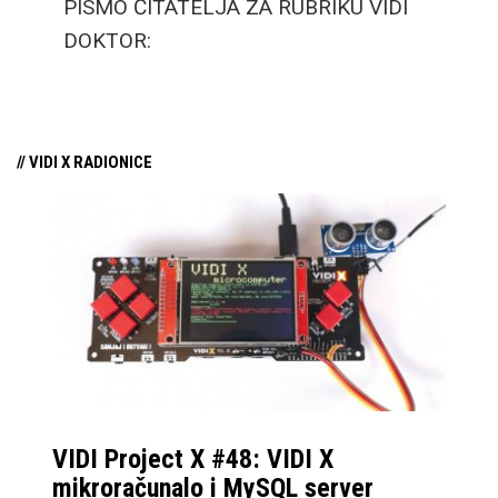
PISMO ČITATELJA ZA RUBRIKU VIDI
okruženju. „Da je bar
DOKTOR:
još koja giga“ je izreka
Volim časopis VIDI te su mi zanimljive teme
koju smo svi u nekom
kako nadogradnji računala, tako i recenzije
trenu pomislili.
igara. No ovoga puta vam pišem s jednom
// VIDI X RADIONICE
molbom. Kako doći do besplatnih igara?
VIDI Project X #48: VIDI X
mikroračunalo i MySQL server