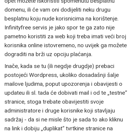
opet možete iskoristiti spomenutu besplatnu
domenu, ili će vam oni dodijeliti neku drugu
besplatnu koju nude korisnicima na korištenje.
Infinityfree servis je jako spor te ga zato nije
pametno koristiti za web koji treba imati veći broj
korisnika online istovremeno, no uvijek ga možete
dograditi na brži uz opciju plaćanja.
Inače, kada se tu (ili negdje drugdje) prebaci
postojeći Wordpress, ukoliko dosadašnji šalje
mailove ljudima, poput upozorenja i obavijesti o
updateu ili sl. tada će dobivati mail i od te „testne“
stranice, stoga trebate obavijestiti svoje
administratore i druge korisnike koji stavljaju
sadržaj - da si ne misle što je sada to ako kliknu
na link i dobiju „duplikat“ tvrtkine stranice na