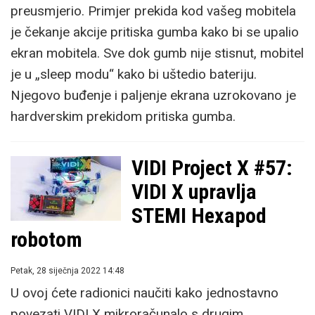
preusmjerio. Primjer prekida kod vašeg mobitela
je čekanje akcije pritiska gumba kako bi se upalio
ekran mobitela. Sve dok gumb nije stisnut, mobitel
je u „sleep modu“ kako bi uštedio bateriju.
Njegovo buđenje i paljenje ekrana uzrokovano je
hardverskim prekidom pritiska gumba.
VIDI Project X #57:
VIDI X upravlja
STEMI Hexapod
robotom
Petak, 28 siječnja 2022 14:48
U ovoj ćete radionici naučiti kako jednostavno
povezati VIDI X mikroračunalo s drugim