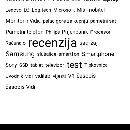
mobitel
Lenovo
LG
Logitech
Microsoft
Miš
Monitor
nVidia
palac gore za kupnju
pametni sat
Pametni telefon
Prijenosnik
Philips
Procesor
recenzija
sadržaj
Računalo
Samsung
Smartphone
slušalice
smartfon
test
Sony
SSD
tablet
televizor
Tipkovnica
vidilab
časopis
Uvodnik
vidi
vijesti
VR
časopis Vidi