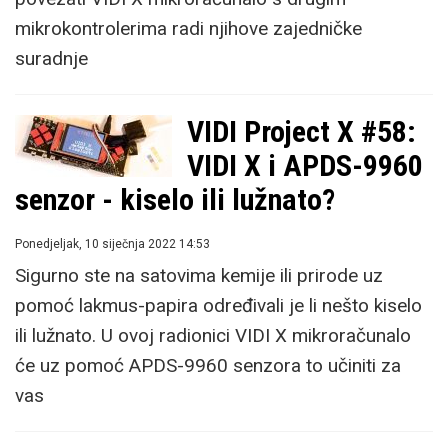
mikrokontrolerima radi njihove zajedničke
suradnje
VIDI Project X #58:
VIDI X i APDS-9960
senzor - kiselo ili lužnato?
Ponedjeljak, 10 siječnja 2022 14:53
Sigurno ste na satovima kemije ili prirode uz
pomoć lakmus-papira određivali je li nešto kiselo
ili lužnato. U ovoj radionici VIDI X mikroračunalo
će uz pomoć APDS-9960 senzora to učiniti za
vas