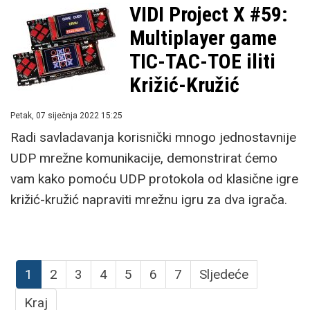
VIDI Project X #59:
Multiplayer game
TIC-TAC-TOE iliti
Križić-Kružić
Petak, 07 siječnja 2022 15:25
Radi savladavanja korisnički mnogo jednostavnije
UDP mrežne komunikacije, demonstrirat ćemo
vam kako pomoću UDP protokola od klasične igre
križić-kružić napraviti mrežnu igru za dva igrača.
1
2
3
4
5
6
7
Sljedeće
Kraj