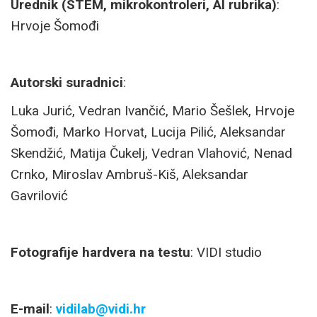
Urednik (STEM, mikrokontroleri, AI rubrika)
:
Hrvoje Šomođi
Autorski suradnici
:
Luka Jurić, Vedran Ivančić, Mario Šešlek, Hrvoje
Šomođi, Marko Horvat, Lucija Pilić, Aleksandar
Skendžić, Matija Čukelj, Vedran Vlahović, Nenad
Crnko, Miroslav Ambruš-Kiš, Aleksandar
Gavrilović
Fotografije hardvera na testu
: VIDI studio
E-mail
:
vidilab@vidi.hr