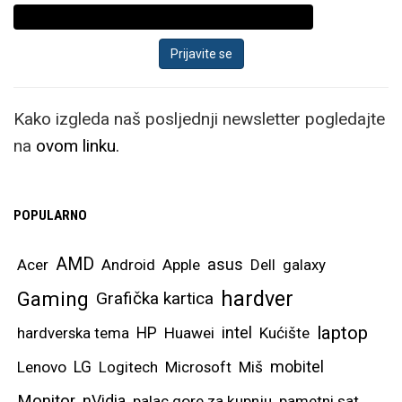
Kako izgleda naš posljednji newsletter pogledajte
na
ovom linku.
POPULARNO
AMD
asus
Acer
Android
Apple
Dell
galaxy
hardver
Gaming
Grafička kartica
laptop
intel
hardverska tema
HP
Huawei
Kućište
mobitel
Lenovo
LG
Logitech
Microsoft
Miš
Monitor
nVidia
palac gore za kupnju
pametni sat