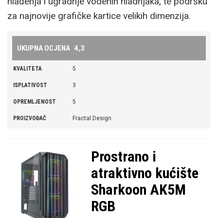
hlađenja i ugradnje vodenih hladnjaka, te podršku
za najnovije grafičke kartice velikih dimenzija.
UKUPNA OCJENA
4,3
KVALITETA
5
ISPLATIVOST
3
OPREMLJENOST
5
PROIZVOĐAČ
Fractal Design
DIMENZIJE, TEŽINA
575 x 515 x 245 mm, 10,9 kg
UTORI
1x USB-C 3.2 Gen 2x2 (20 Gbps), 2x USB-A 3.0 (5
Prostrano i
Gbps, 1x combo audio)
atraktivno kućište
PODRŽANE MATIČNE
mini-ITX, micro-ATX, ATX, E-ATX (do 330 mm)
Sharkoon AK5M
PLOČE
RGB
HLAĐENJE
3x Momentum 14 140 mm s prednje strane