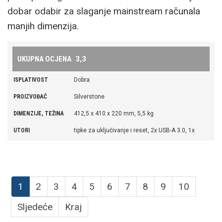
dobar odabir za slaganje mainstream računala
USTUPITELJ I CIJENA
NZXT www.nzxt.com Cijena: 147 €
manjih dimenzija.
MAX. VISINA
185 mm
HLADNJAKA
UKUPNA OCJENA
3,3
MAX. DUŽINA
410 mm
GRAFIČKE KARTICE
ISPLATIVOST
Dobra
PROIZVOĐAČ
Silverstone
DIMENZIJE, TEŽINA
412,5 x 410 x 220 mm, 5,5 kg
UTORI
tipke za uključivanje i reset, 2x USB-A 3.0, 1x
audio, 1x mikrofon
PODRŽANE MATIČNE
micro-ATX, mini-DTX, mini-ITX
PLOČE
1
2
3
4
5
6
7
8
9
10
OSTALO
staklena bočna stranica, filter za prašinu
Sljedeće
Kraj
USTUPITELJ I CIJENA
Silverstone www.silverstonetek.com Cijena: