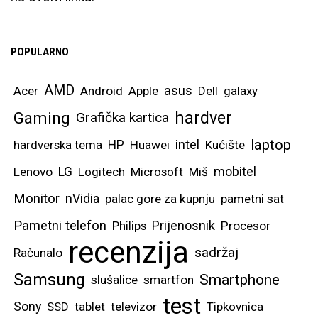
POPULARNO
AMD
asus
Acer
Android
Apple
Dell
galaxy
hardver
Gaming
Grafička kartica
laptop
intel
hardverska tema
HP
Huawei
Kućište
mobitel
Lenovo
LG
Logitech
Microsoft
Miš
Monitor
nVidia
palac gore za kupnju
pametni sat
Pametni telefon
Prijenosnik
Philips
Procesor
recenzija
sadržaj
Računalo
Samsung
Smartphone
slušalice
smartfon
test
Sony
SSD
tablet
televizor
Tipkovnica