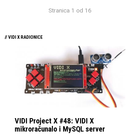
104,40 €
Stranica 1 od 16
MAX. VISINA
173 mm
HLADNJAKA
MAX. DUŽINA
365 mm (uz korištenje 25 mm prednjih
// VIDI X RADIONICE
GRAFIČKE KARTICE
ventilatora), 350 mm
FILTERI ZA PRAŠINU
DA
VIDI Project X #48: VIDI X
mikroračunalo i MySQL server