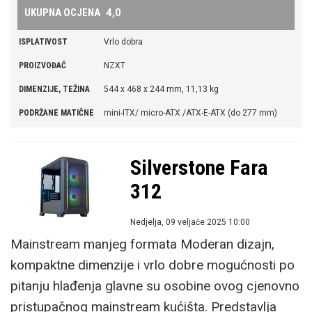
UKUPNA OCJENA
4,0
USTUPITELJ I CIJENA
Corsair www.corsair.com Cijena: 103,3 €
MAX. VISINA
170 mm
ISPLATIVOST
Vrlo dobra
HLADNJAKA
PROIZVOĐAČ
NZXT
MAX. DUŽINA
430 mm
DIMENZIJE, TEŽINA
544 x 468 x 244 mm, 11,13 kg
GRAFIČKE KARTICE
PODRŽANE MATIČNE
mini-ITX/ micro-ATX /ATX-E-ATX (do 277 mm)
PLOČE
OSTALO
cable management, staklena bočna stranica
Silverstone Fara
PLUS
pristupačna cijena, dizajn, kvaliteta izrade,
312
kompletno metalna konstrukcija, odlične mogućnosti po pitanju
hlađenja, prostrana unutrašnjost, jako dobra podrška za ugradnju
Nedjelja, 09 veljače 2025 10:00
Mainstream manjeg formata Moderan dizajn,
vodenih hlađenja, mogućnost vertikalne ugradnje grafičke kartice
kompaktne dimenzije i vrlo dobre mogućnosti po
MINUS
nešto veće dimenzije u odnosu na klasični midi
pitanju hlađenja glavne su osobine ovog cjenovno
tower, izostanak stražnjeg ventilatora, voljeli bismo vidjeti ugrađene
pristupačnog mainstream kućišta. Predstavlja
ventilatore većeg promjera, izostanak filtera za prašinu