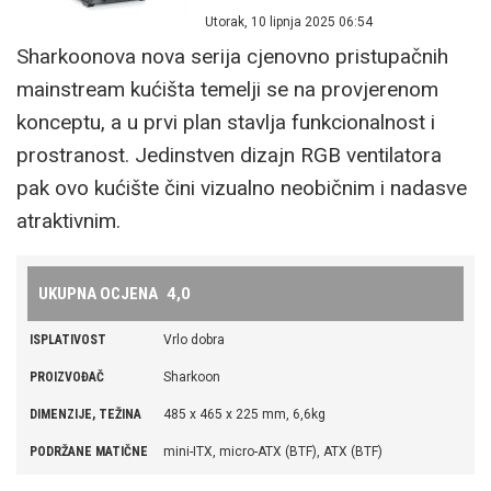
Utorak, 10 lipnja 2025 06:54
OSTALO
ATX, Full Tower, staklena bočna stranica, cable
Sharkoonova nova serija cjenovno pristupačnih
management
mainstream kućišta temelji se na provjerenom
PLUS
dizajn, kvaliteta izrade, odlične mogućnosti po
konceptu, a u prvi plan stavlja funkcionalnost i
pitanju hlađenja i ugradnje vodenih hladnjaka, veliki prostor u
prostranost. Jedinstven dizajn RGB ventilatora
unutrašnjosti, podrška za E-ATX matične ploče, ugrađeni kvalitetni
pak ovo kućište čini vizualno neobičnim i nadasve
Momentum 140 mm ventilatori s prednje strane, iznimne mogućnosti
atraktivnim.
po pitanju urednog provlačenja kabela, USB-C 3.2 Gen 2 (20 Gbps)
priključak na samom kućištu
UKUPNA OCJENA
4,0
MINUS
visoka cijena, pozamašne dimenzije, dolazi bez
stražnjeg ventilatora
ISPLATIVOST
Vrlo dobra
USTUPITELJ I CIJENA
Fractal Design, www.fractal-design.com Cijena:
PROIZVOĐAČ
Sharkoon
212,50 €
DIMENZIJE, TEŽINA
485 x 465 x 225 mm, 6,6kg
MAX. VISINA
182 mm
PODRŽANE MATIČNE
mini-ITX, micro-ATX (BTF), ATX (BTF)
HLADNJAKA
PLOČE