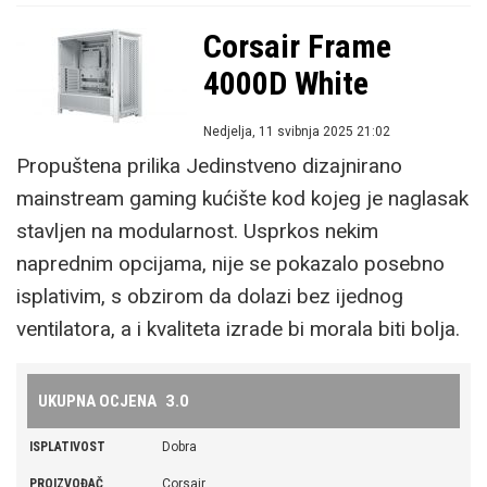
MAX. DUŽINA
512 mm (s instaliranim prednjim ventilatorima)
HLAĐENJE
3x 120 mm RGB s prednje strane, 1x 120 mm
Corsair Frame
GRAFIČKE KARTICE
RGB sa stražnje strane
4000D White
FILTERI ZA PRAŠINU
da
PLUS
dizajn, omjer cijene i mogućnosti, ugrađena
četiri ARGB ventilatora, vrlo dobre mogućnosti po pitanju hlađenja,
Nedjelja, 11 svibnja 2025 21:02
Propuštena prilika Jedinstveno dizajnirano
podrška za BTF standard matičnih ploča sa priključcima sa stražnje
mainstream gaming kućište kod kojeg je naglasak
strane, prostrana unutrašnjost, mogućnost vertikalne ugradnje grafičke
stavljen na modularnost. Usprkos nekim
kartice, integrirani ARGB/PWM kontroler, USB-C priključak i dva USB 3.0
naprednim opcijama, nije se pokazalo posebno
priključka s prednje strane
isplativim, s obzirom da dolazi bez ijednog
MINUS
nije podržana ugradnja većih E-ATX ploča,
ventilatora, a i kvaliteta izrade bi morala biti bolja.
ugrađeni ventilatori su nešto bučniji pri većem broju okretaja, izostanak
gumenih vodilica na glavnim dijelovima za provlačenje kabela
UKUPNA OCJENA
3.0
USTUPITELJ I CIJENA
Sharkoon www.sharkoon.com Cijena: 94,44 €
ISPLATIVOST
Dobra
PROIZVOĐAČ
Corsair