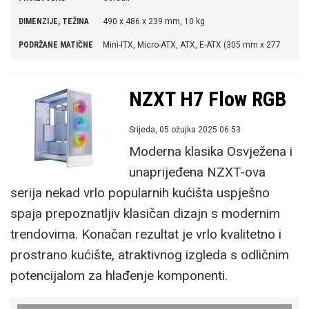
DIMENZIJE, TEŽINA
490 x 486 x 239 mm, 10 kg
PODRŽANE MATIČNE
Mini-ITX, Micro-ATX, ATX, E-ATX (305 mm x 277
PLOČE
mm)
OSTALO
cable management, izmjenjiva prednja stranica,
NZXT H7 Flow RGB
mrežasti filter za prašinu s prednje strane
Srijeda, 05 ožujka 2025 06:53
PLUS
pristupačna cijena, modularan dizajn, atraktivan
Moderna klasika Osvježena i
izgled, potencijalno vrlo dobar protok zraka, prostrana unutrašnjost,
unaprijeđena NZXT-ova
dobre mogućnosti za instalaciju vodenih hlađenja, podrška za novu
serija nekad vrlo popularnih kućišta uspješno
generaciju matičnih ploča priključcima sa stražnje strane, dobro
spaja prepoznatljiv klasičan dizajn s modernim
riješeno provlačenje kabela
trendovima. Konačan rezultat je vrlo kvalitetno i
MINUS
kvaliteta korištenih materijala, nedovoljno
prostrano kućište, atraktivnog izgleda s odličnim
robusna konstrukcija, dolazi bez ijednog ventilatora, djeluje jeftino na
potencijalom za hlađenje komponenti.
dodir, smještaj priključaka s donje strane kućišta, više se isplati model
s RGB ventilatorima