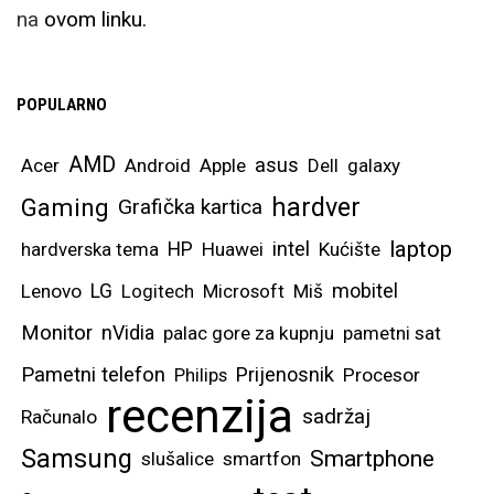
na
ovom linku.
POPULARNO
AMD
asus
Acer
Android
Apple
Dell
galaxy
hardver
Gaming
Grafička kartica
laptop
intel
hardverska tema
HP
Huawei
Kućište
mobitel
Lenovo
LG
Logitech
Microsoft
Miš
Monitor
nVidia
palac gore za kupnju
pametni sat
Pametni telefon
Prijenosnik
Philips
Procesor
recenzija
sadržaj
Računalo
Samsung
Smartphone
slušalice
smartfon