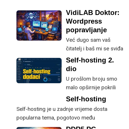
VidiLAB Doktor:
Wordpress
popravljanje
Već dugo sam vaš
čitatelj i baš mi se sviđa
što pokrivate širok
Self-hosting 2.
spektar tema, a
dio
najdraže su mi primjena
U prošlom broju smo
AI-ja jer je to sada u
malo opširnije pokrili
društvu nezaobilazna
temu i koncepte self-
Self-hosting
tema u smislu da se
hostinga, kao i
Self-hosting je u zadnje vrijeme dosta
barem nakratko
selekciju aplikacija i
popularna tema, pogotovo među
osvrnemo na AI trikove i
servisa zgodnih
entuzijastima i ljudima koji žele preuzeti
najnovija saznanja.