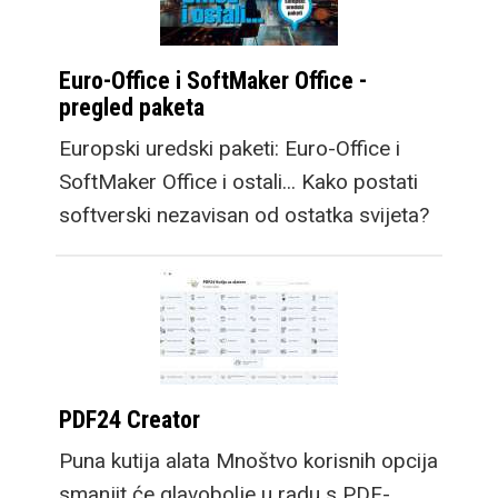
Euro-Office i SoftMaker Office -
pregled paketa
Europski uredski paketi: Euro-Office i
SoftMaker Office i ostali... Kako postati
softverski nezavisan od ostatka svijeta?
PDF24 Creator
Puna kutija alata Mnoštvo korisnih opcija
smanjit će glavobolje u radu s PDF-