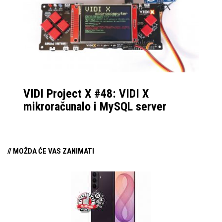
još koja giga“ je izreka
koju smo svi u nekom
trenu pomislili.
VIDI Project X #48: VIDI X
mikroračunalo i MySQL server
// MOŽDA ĆE VAS ZANIMATI