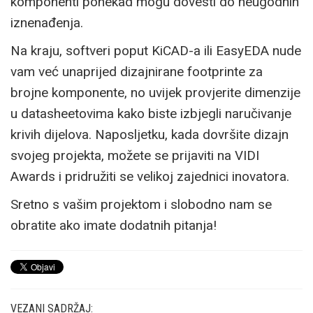
komponenti ponekad mogu dovesti do neugodnih
iznenađenja.
Na kraju, softveri poput KiCAD-a ili EasyEDA nude
vam već unaprijed dizajnirane footprinte za
brojne komponente, no uvijek provjerite dimenzije
u datasheetovima kako biste izbjegli naručivanje
krivih dijelova. Naposljetku, kada dovršite dizajn
svojeg projekta, možete se prijaviti na VIDI
Awards i pridružiti se velikoj zajednici inovatora.
Sretno s vašim projektom i slobodno nam se
obratite ako imate dodatnih pitanja!
VEZANI SADRŽAJ: