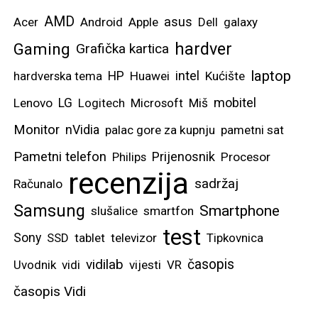
AMD
asus
Acer
Android
Apple
Dell
galaxy
hardver
Gaming
Grafička kartica
laptop
intel
hardverska tema
HP
Huawei
Kućište
mobitel
Lenovo
LG
Logitech
Microsoft
Miš
Monitor
nVidia
palac gore za kupnju
pametni sat
Pametni telefon
Prijenosnik
Philips
Procesor
recenzija
sadržaj
Računalo
Samsung
Smartphone
slušalice
smartfon
test
Sony
SSD
tablet
televizor
Tipkovnica
vidilab
časopis
Uvodnik
vidi
vijesti
VR
časopis Vidi