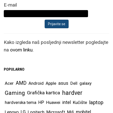
E-mail
Kako izgleda naš posljednji newsletter pogledajte
na
ovom linku.
POPULARNO
AMD
asus
Acer
Android
Apple
Dell
galaxy
hardver
Gaming
Grafička kartica
laptop
intel
hardverska tema
HP
Huawei
Kućište
mobitel
Lenovo
LG
Logitech
Microsoft
Miš