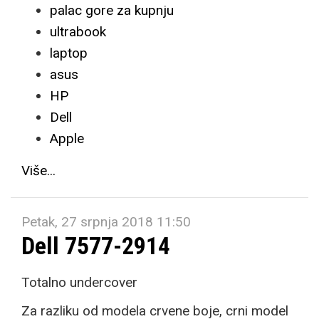
palac gore za kupnju
ultrabook
laptop
asus
HP
Dell
Apple
Više...
Petak, 27 srpnja 2018 11:50
Dell 7577-2914
Totalno undercover
Za razliku od modela crvene boje, crni model