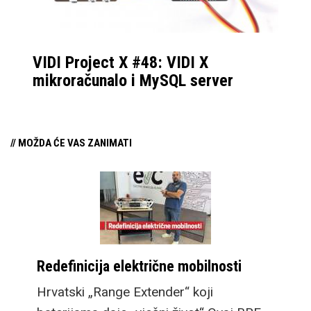
VIDI Project X #48: VIDI X
mikroračunalo i MySQL server
// MOŽDA ĆE VAS ZANIMATI
Redefinicija električne mobilnosti
Hrvatski „Range Extender“ koji