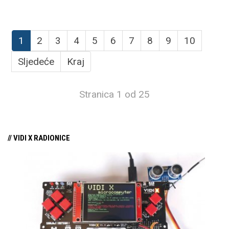
1
2
3
4
5
6
7
8
9
10
Sljedeće
Kraj
Stranica 1 od 25
// VIDI X RADIONICE