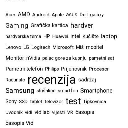
AMD
asus
Acer
Android
Apple
Dell
galaxy
hardver
Gaming
Grafička kartica
laptop
intel
hardverska tema
HP
Huawei
Kućište
mobitel
Lenovo
LG
Logitech
Microsoft
Miš
Monitor
nVidia
palac gore za kupnju
pametni sat
Pametni telefon
Prijenosnik
Philips
Procesor
recenzija
sadržaj
Računalo
Samsung
Smartphone
slušalice
smartfon
test
Sony
SSD
tablet
televizor
Tipkovnica
vidilab
časopis
Uvodnik
vidi
vijesti
VR
časopis Vidi