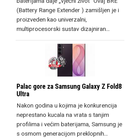
baterijama daje „vječni život“ Ovaj BRE
(Battery Range Extender ) zamišljen je i
proizveden kao univerzalni,
multiprocesorski sustav dizajniran…
Palac gore za Samsung Galaxy Z Fold8
Ultra
Nakon godina u kojima je konkurencija
neprestano kucala na vrata s tanjim
profilima i većim baterijama, Samsung je
s osmom generacijom preklopnih…