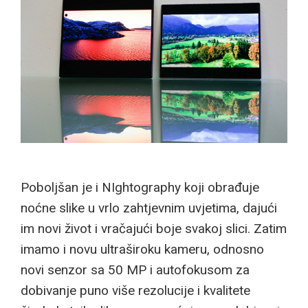
Poboljšan je i NIghtography koji obrađuje
noćne slike u vrlo zahtjevnim uvjetima, dajući
im novi život i vračajući boje svakoj slici. Zatim
imamo i novu ultraširoku kameru, odnosno
novi senzor sa 50 MP i autofokusom za
dobivanje puno više rezolucije i kvalitete