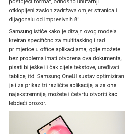
postojeći format, odnosno unutarnji
otklopljeni zaslon zadržava omjer stranica i
dijagonalu od impresivnih 8”.
Samsung ističe kako je dizajn ovog modela
kreiran specifično za multitasking i rad
primjerice u office aplikacijama, gdje možete
bez problema imati otvorena dva dokumenta,
pisati bilješke ili čak cijele tekstove, uređivati
tablice, itd. Samsung OneUI sustav optimiziran
je i za prikaz tri različite aplikacije, a za one
najekstremnije, možete i četvrtu otvoriti kao
lebdeći prozor.