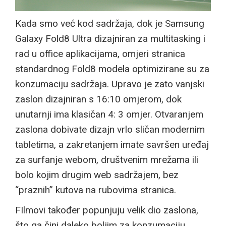
Kada smo već kod sadržaja, dok je Samsung
Galaxy Fold8 Ultra dizajniran za multitasking i
rad u office aplikacijama, omjeri stranica
standardnog Fold8 modela optimizirane su za
konzumaciju sadržaja. Upravo je zato vanjski
zaslon dizajniran s 16:10 omjerom, dok
unutarnji ima klasičan 4: 3 omjer. Otvaranjem
zaslona dobivate dizajn vrlo sličan modernim
tabletima, a zakretanjem imate savršen uređaj
za surfanje webom, društvenim mrežama ili
bolo kojim drugim web sadržajem, bez
“praznih” kutova na rubovima stranica.
FIlmovi također popunjuju velik dio zaslona,
što ga čini daleko boljim za konzumaciju