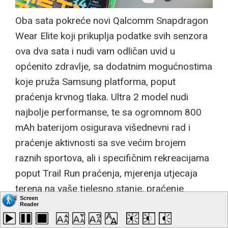
Oba sata pokreće novi Qalcomm Snapdragon
Wear Elite koji prikuplja podatke svih senzora
ova dva sata i nudi vam odličan uvid u
općenito zdravlje, sa dodatnim mogućnostima
koje pruža Samsung platforma, poput
praćenja krvnog tlaka. Ultra 2 model nudi
najbolje performanse, te sa ogromnom 800
mAh baterijom osigurava višednevni rad i
praćenje aktivnosti sa sve većim brojem
raznih sportova, ali i specifičnim rekreacijama
poput Trail Run praćenja, mjerenja utjecaja
terena na vaše tjelesno stanje, praćenje
gubitka tekućine tokom rekreacije i
podsjetnika za osvježenje.