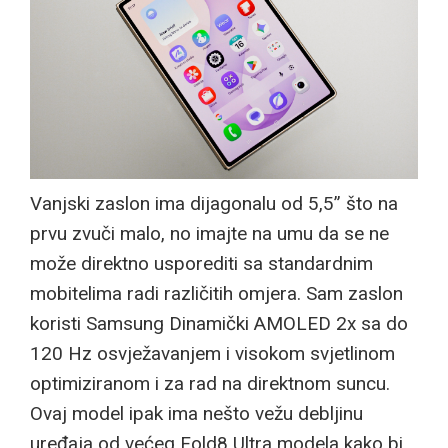
Vanjski zaslon ima dijagonalu od 5,5” što na
prvu zvuči malo, no imajte na umu da se ne
može direktno usporediti sa standardnim
mobitelima radi različitih omjera. Sam zaslon
koristi Samsung Dinamički AMOLED 2x sa do
120 Hz osvježavanjem i visokom svjetlinom
optimiziranom i za rad na direktnom suncu.
Ovaj model ipak ima nešto vežu debljinu
uređaja od većeg Fold8 Ultra modela kako bi