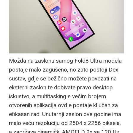
Možda na zaslonu samog Fold8 Ultra modela
postaje malo zagušeno, no zato postoji Dex
sustav, gdje se bežično možete povezati na
eksterni zaslon te dobivate pravo desktop
iskustvo, a multitasking s većim brojem
otvorenih aplikacija ovdje postaje ključan za
efikasan rad. Unutarnji zaslon ove godine ima
malo veću rezoluciju od 2504 x 2256 piksela,
a zadržava dinamički AMOELD 2x sa 120 Hz