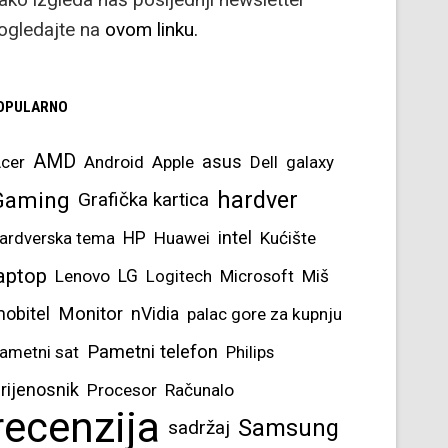
ogledajte na
ovom linku.
OPULARNO
AMD
asus
cer
Android
Apple
Dell
galaxy
hardver
Gaming
Grafička kartica
intel
ardverska tema
HP
Huawei
Kućište
aptop
Lenovo
LG
Logitech
Microsoft
Miš
obitel
Monitor
nVidia
palac gore za kupnju
Pametni telefon
ametni sat
Philips
rijenosnik
Procesor
Računalo
recenzija
Samsung
sadržaj