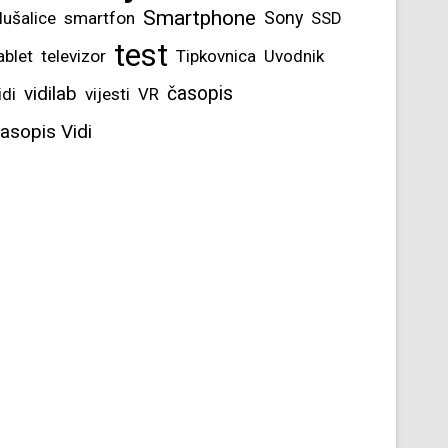
Smartphone
lušalice
smartfon
Sony
SSD
test
ablet
televizor
Tipkovnica
Uvodnik
vidilab
časopis
idi
vijesti
VR
asopis Vidi