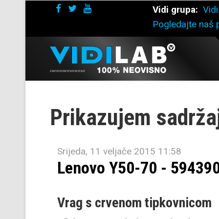
Vidi grupa:
Vidi
Pogledajte naš p
Prikazujem sadrža
Srijeda, 11 veljače 2015 11:58
Lenovo Y50-70 - 59439
Vrag s crvenom tipkovnicom