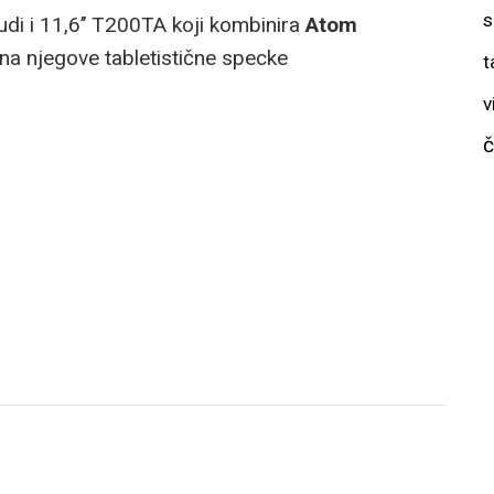
s
nudi i 11,6’’ T200TA koji kombinira
Atom
a njegove tabletistične specke
t
v
č