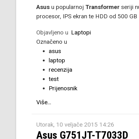
Asus
u popularnoj
Transformer
seriji 
procesor, IPS ekran te HDD od 500 GB n
Objavljeno u
Laptopi
Označeno u
asus
laptop
recenzija
test
Prijenosnik
Više...
Utorak, 10 veljače 2015 14:26
Asus G751JT-T7033D