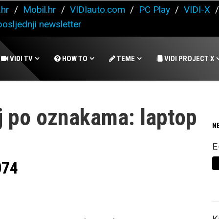
.hr
/
Mobil.hr
/
VIDIauto.com
/
PC Play
/
VIDI-X
osljednji newsletter
VIDI TV
HOW TO
TEME
VIDI PROJECT X
j po oznakama: laptop
N
E
074
K