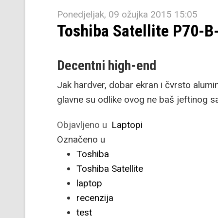
Ponedjeljak, 09 ožujka 2015 15:05
Toshiba Satellite P70-B
Decentni high-end
Jak hardver, dobar ekran i čvrsto alumi
glavne su odlike ovog ne baš jeftinog sa
Objavljeno u
Laptopi
Označeno u
Toshiba
Toshiba Satellite
laptop
recenzija
test