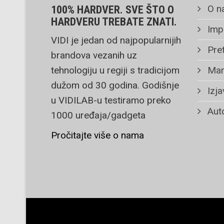
O n
100% HARDVER. SVE ŠTO O
HARDVERU TREBATE ZNATI.
Imp
VIDI je jedan od najpopularnijih
Pret
brandova vezanih uz
tehnologiju u regiji s tradicijom
Mar
dužom od 30 godina. Godišnje
Izja
u VIDILAB-u testiramo preko
Auto
1000 uređaja/gadgeta
Pročitajte više o nama