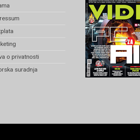
ama
ressum
plata
keting
va o privatnosti
rska suradnja