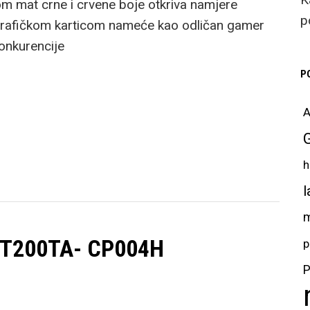
m mat crne i crvene boje otkriva namjere
p
 grafičkom karticom nameće kao odličan gamer
onkurencije
P
A
h
l
m
k T200TA- CP004H
p
P