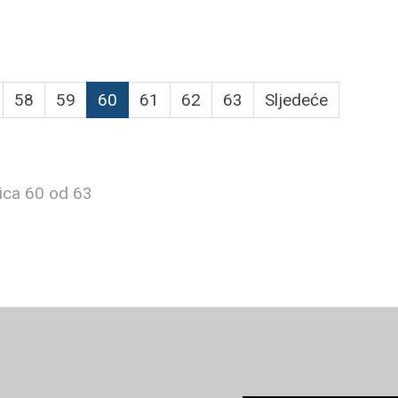
58
59
60
61
62
63
Sljedeće
ica 60 od 63