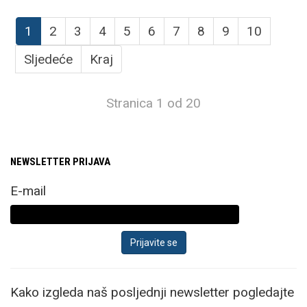
1
2
3
4
5
6
7
8
9
10
Sljedeće
Kraj
Stranica 1 od 20
NEWSLETTER PRIJAVA
E-mail
Kako izgleda naš posljednji newsletter pogledajte