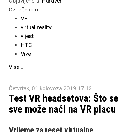
Objavljeno u
Hardver
Označeno u
VR
virtual reality
vijesti
HTC
Vive
Više...
Četvrtak, 01 kolovoza 2019 17:13
Test VR headsetova: Što se
sve može naći na VR placu
Vrijeme za reset virtualne