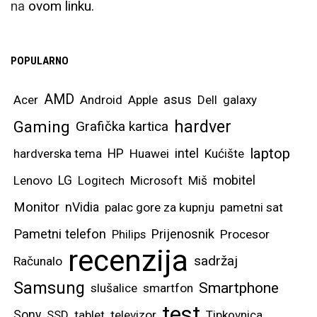
na
ovom linku.
POPULARNO
AMD
asus
Acer
Android
Apple
Dell
galaxy
hardver
Gaming
Grafička kartica
laptop
intel
hardverska tema
HP
Huawei
Kućište
mobitel
Lenovo
LG
Logitech
Microsoft
Miš
Monitor
nVidia
palac gore za kupnju
pametni sat
Pametni telefon
Prijenosnik
Philips
Procesor
recenzija
sadržaj
Računalo
Samsung
Smartphone
slušalice
smartfon
test
Sony
SSD
tablet
televizor
Tipkovnica