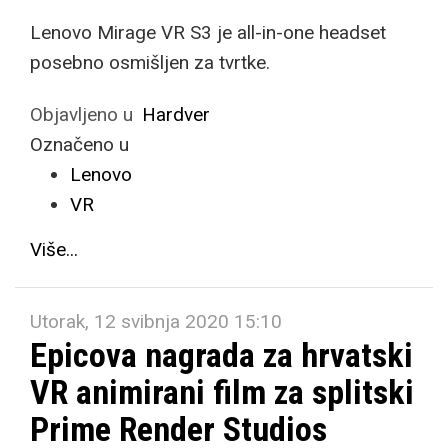
Lenovo Mirage VR S3 je all-in-one headset
posebno osmišljen za tvrtke.
Objavljeno u
Hardver
Označeno u
Lenovo
VR
Više...
Utorak, 12 svibnja 2020 15:10
Epicova nagrada za hrvatski
VR animirani film za splitski
Prime Render Studios