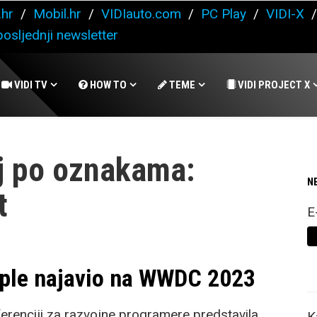
.hr
/
Mobil.hr
/
VIDIauto.com
/
PC Play
/
VIDI-X
osljednji newsletter
VIDI TV
HOW TO
TEME
VIDI PROJECT X
j po oznakama:
N
t
E
Apple najavio na WWDC 2023
erenciji za razvojne programere predstavila
K