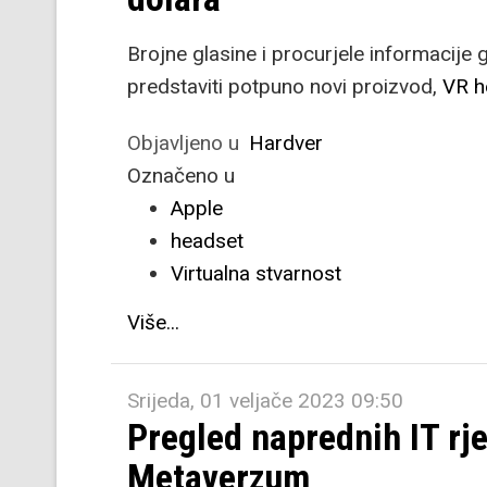
Brojne glasine i procurjele informaci
predstaviti potpuno novi proizvod,
VR h
Objavljeno u
Hardver
Označeno u
Apple
headset
Virtualna stvarnost
Više...
Srijeda, 01 veljače 2023 09:50
Pregled naprednih IT rj
Metaverzum