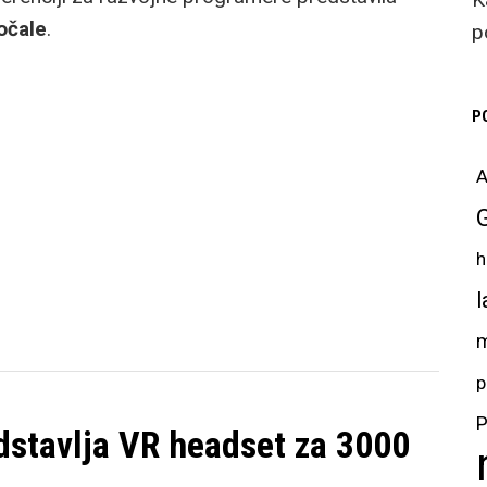
očale
.
p
P
A
h
l
m
p
P
dstavlja VR headset za 3000