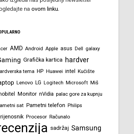
ogledajte na
ovom linku.
OPULARNO
AMD
asus
cer
Android
Apple
Dell
galaxy
hardver
Gaming
Grafička kartica
intel
ardverska tema
HP
Huawei
Kućište
aptop
Lenovo
LG
Logitech
Microsoft
Miš
obitel
Monitor
nVidia
palac gore za kupnju
Pametni telefon
ametni sat
Philips
rijenosnik
Procesor
Računalo
recenzija
Samsung
sadržaj