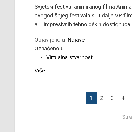
Svjetski festival animiranog filma Animaf
ovogodišnjeg festivala su i dalje VR film
ali i impresivnih tehnoloških dostignuća 
Objavljeno u
Najave
Označeno u
Virtualna stvarnost
Više...
1
2
3
4
Stra