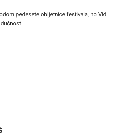
odom pedesete obljetnice festivala, no Vidi
udućnost.
s