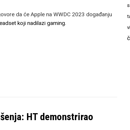
s
je govore da će Apple na WWDC 2023 događanju
t
eadset koji nadilazi gaming
.
v
č
ešenja: HT demonstrirao