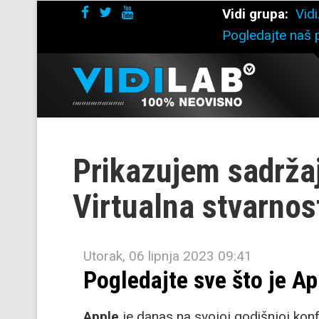
Vidi grupa:
Vidi
Pogledajte naš p
Prikazujem sadrža
Virtualna stvarnos
Utorak, 06 lipnja 2023 09:41
Pogledajte sve što je 
Apple
je danas na svojoj godišnjoj konf