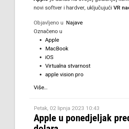
novi softver i hardver, uključujući
VR na
Objavljeno u
Najave
Označeno u
Apple
MacBook
iOS
Virtualna stvarnost
apple vision pro
Više...
Petak, 02 lipnja 2023 10:43
Apple u ponedjeljak pre
dolara