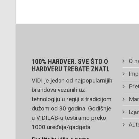
O n
100% HARDVER. SVE ŠTO O
HARDVERU TREBATE ZNATI.
Imp
VIDI je jedan od najpopularnijih
Pret
brandova vezanih uz
tehnologiju u regiji s tradicijom
Mar
dužom od 30 godina. Godišnje
Izja
u VIDILAB-u testiramo preko
Auto
1000 uređaja/gadgeta