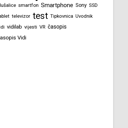
Smartphone
lušalice
smartfon
Sony
SSD
test
ablet
televizor
Tipkovnica
Uvodnik
vidilab
časopis
idi
vijesti
VR
asopis Vidi