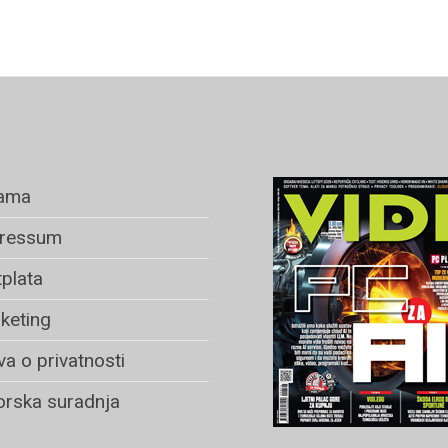
ama
ressum
plata
keting
va o privatnosti
rska suradnja