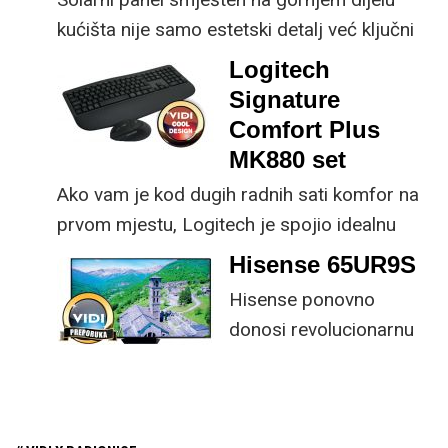
kućišta nije samo estetski detalj već ključni
dio koncepta ovog proizvoda, jer koristi
Logitech
energiju prirodnog ili umjetnog svjetla za
Signature
rad.
Comfort Plus
MK880 set
Ako vam je kod dugih radnih sati komfor na
prvom mjestu, Logitech je spojio idealnu
kombinaciju tipkovnice i miša s naprednim
Hisense 65UR9S
funkcijama.
Hisense ponovno
donosi revolucionarnu
tehnologiju na tržište
samo par mjeseci od
njezina predstavljanja.