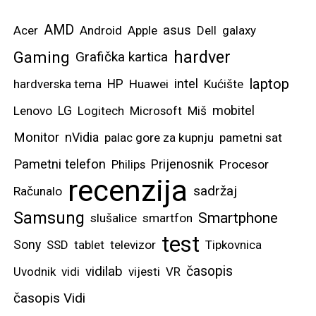
AMD
asus
Acer
Android
Apple
Dell
galaxy
hardver
Gaming
Grafička kartica
laptop
intel
hardverska tema
HP
Huawei
Kućište
mobitel
Lenovo
LG
Logitech
Microsoft
Miš
Monitor
nVidia
palac gore za kupnju
pametni sat
Pametni telefon
Prijenosnik
Philips
Procesor
recenzija
sadržaj
Računalo
Samsung
Smartphone
slušalice
smartfon
test
Sony
SSD
tablet
televizor
Tipkovnica
vidilab
časopis
Uvodnik
vidi
vijesti
VR
časopis Vidi