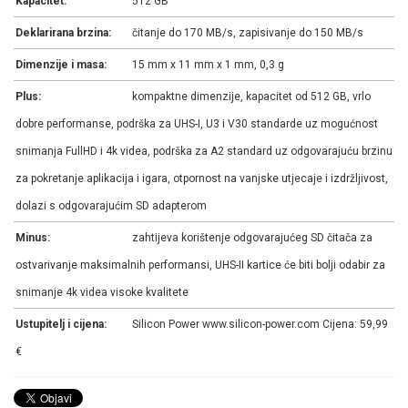
Kapacitet:
512 GB
Deklarirana brzina:
čitanje do 170 MB/s, zapisivanje do 150 MB/s
Dimenzije i masa:
15 mm x 11 mm x 1 mm, 0,3 g
Plus:
kompaktne dimenzije, kapacitet od 512 GB, vrlo
dobre performanse, podrška za UHS-I, U3 i V30 standarde uz mogućnost
snimanja FullHD i 4k videa, podrška za A2 standard uz odgovarajuću brzinu
za pokretanje aplikacija i igara, otpornost na vanjske utjecaje i izdržljivost,
dolazi s odgovarajućim SD adapterom
Minus:
zahtijeva korištenje odgovarajućeg SD čitača za
ostvarivanje maksimalnih performansi, UHS-II kartice će biti bolji odabir za
snimanje 4k videa visoke kvalitete
Ustupitelj i cijena:
Silicon Power www.silicon-power.com Cijena: 59,99
€