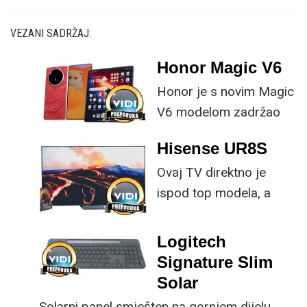
VEZANI SADRŽAJ:
Honor Magic V6
Honor je s novim Magic
V6 modelom zadržao
provjerene
Hisense UR8S
specifikacije, no
Ovaj TV direktno je
istovremeno
ispod top modela, a
implementirao
prednost mu je što za
nadogradnje koje su
male ustupke možete
ključne svakom
Logitech
osjetno uštedjeti pri
korisniku.
Signature Slim
kupnji.
Solar
Solarni panel smješten na gornjem dijelu