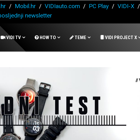
.hr
/
Mobil.hr
/
VIDIauto.com
/
PC Play
/
VIDI-X
osljednji newsletter
VIDI TV
HOW TO
TEME
VIDI PROJECT X
//