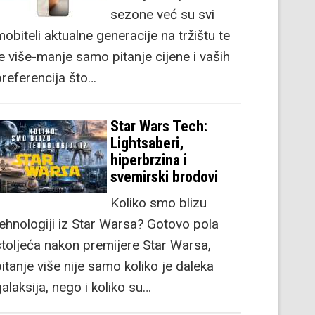
sezone već su svi
obiteli aktualne generacije na tržištu te
je više-manje samo pitanje cijene i vaših
preferencija što…
Star Wars Tech:
Lightsaberi,
hiperbrzina i
svemirski brodovi
Koliko smo blizu
tehnologiji iz Star Warsa? Gotovo pola
stoljeća nakon premijere Star Warsa,
itanje više nije samo koliko je daleka
alaksija, nego i koliko su…