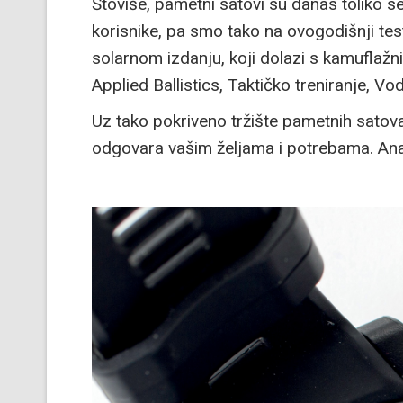
Štoviše, pametni satovi su danas toliko s
korisnike, pa smo tako na ovogodišnji test
solarnom izdanju, koji dolazi s kamuflaž
Applied Ballistics, Taktičko treniranje, Vod
Uz tako pokriveno tržište pametnih satova
odgovara vašim željama i potrebama. Anal