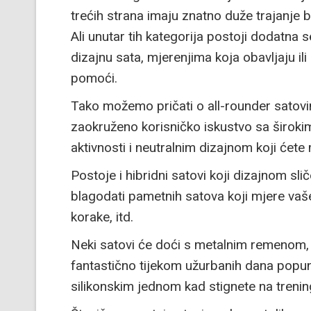
trećih strana imaju znatno duže trajanje ba
Ali unutar tih kategorija postoji dodatna s
dizajnu sata, mjerenjima koja obavljaju il
pomoći.
Tako možemo pričati o all-rounder satovi
zaokruženo korisničko iskustvo sa širo
aktivnosti i neutralnim dizajnom koji ćete m
Postoje i hibridni satovi koji dizajnom sl
blagodati pametnih satova koji mjere vaše
korake, itd.
Neki satovi će doći s metalnim remenom, št
fantastično tijekom užurbanih dana popun
silikonskim jednom kad stignete na trenin