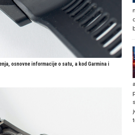
n
d
enja, osnovne informacije o satu, a kod Garmina i
a
j