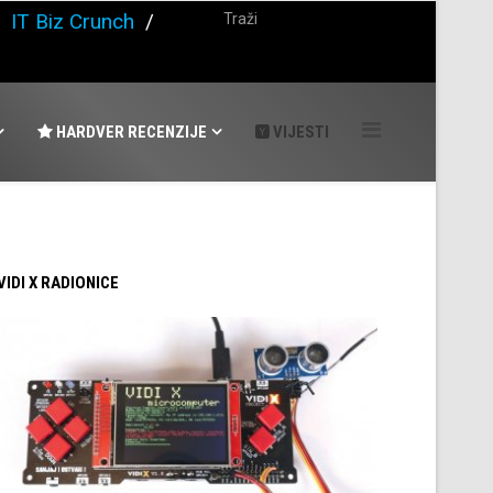
/
IT Biz Crunch
/
HARDVER RECENZIJE
VIJESTI
 VIDI X RADIONICE