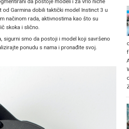
egmentirani da postoje modeli i za vrlo niche
 od Garmina dobili taktički model Instinct 3 u
nim načinom rada, aktivnostima kao što su
ič skoka i slično.
, sigurni smo da postoji i model koji savršeno
izirajte ponudu s nama i pronađite svoj.