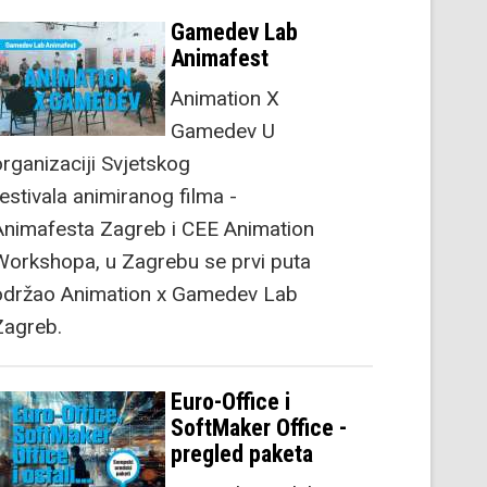
Gamedev Lab
Animafest
Animation X
Gamedev U
organizaciji Svjetskog
festivala animiranog filma -
Animafesta Zagreb i CEE Animation
Workshopa, u Zagrebu se prvi puta
održao Animation x Gamedev Lab
Zagreb.
Euro-Office i
SoftMaker Office -
pregled paketa