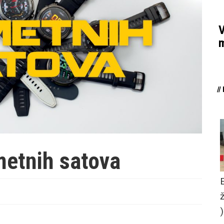
V
m
/
metnih satova