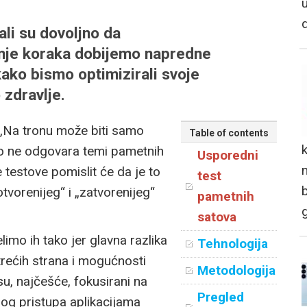
ali su dovoljno da
enje koraka dobijemo napredne
ako bismo optimizirali svoje
 zdravlje.
 „Na tronu može biti samo
Table of contents
r to ne odgovara temi pametnih
Usporedni
n
 testove pomislit će da je to
test
tvorenijeg“ i „zatvorenijeg“
pametnih
satova
elimo ih tako jer glavna razlika
Tehnologija
 trećih strana i mogućnosti
Metodologija
 su, najčešće, fokusirani na
Pregled
nog pristupa aplikacijama