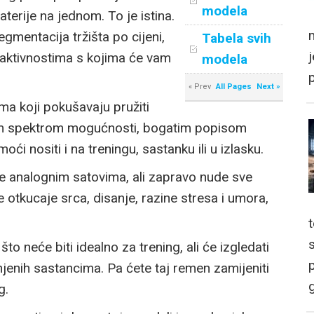
modela
terije na jednom. To je istina.
m
egmentacija tržišta po cijeni,
Tabela svih
i aktivnostima s kojima će vam
modela
« Prev
All Pages
Next »
ma koji pokušavaju pružiti
kim spektrom mogućnosti, bogatim popisom
oći nositi i na treningu, sastanku ili u izlasku.
iče analognim satovima, ali zapravo nude sve
 otkucaje srca, disanje, razine stresa i umora,
o neće biti idealno za trening, ali će izgledati
p
jenih sastancima. Pa ćete taj remen zamijeniti
g
g.