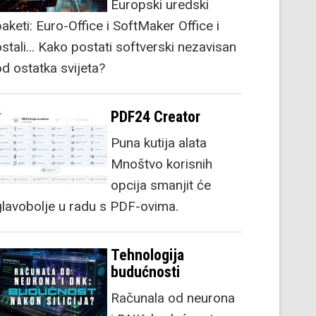
Europski uredski
aketi: Euro-Office i SoftMaker Office i
stali... Kako postati softverski nezavisan
od ostatka svijeta?
PDF24 Creator
Puna kutija alata
Mnoštvo korisnih
opcija smanjit će
glavobolje u radu s PDF-ovima.
Tehnologija
budućnosti
Računala od neurona