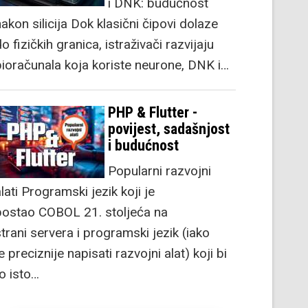
i DNK: budućnost
akon silicija Dok klasični čipovi dolaze
o fizičkih granica, istraživači razvijaju
bioračunala koja koriste neurone, DNK i…
PHP & Flutter -
povijest, sadašnjost
i budućnost
Popularni razvojni
lati Programski jezik koji je
postao COBOL 21. stoljeća na
strani servera i programski jezik (iako
e preciznije napisati razvojni alat) koji bi
to isto…