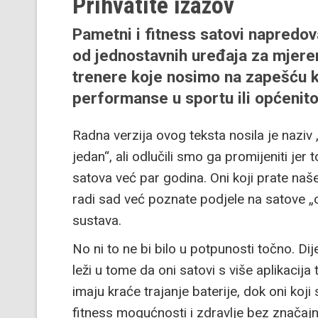
Prihvatite izazov
Pametni i fitness satovi napredov
od jednostavnih uređaja za mjer
trenere koje nosimo na zapešću k
performanse u sportu ili općenito
Radna verzija ovog teksta nosila je naziv
jedan“, ali odlučili smo ga promijeniti je
satova već par godina. Oni koji prate naše
radi sad već poznate podjele na satove „o
sustava.
No ni to ne bi bilo u potpunosti točno. Dij
leži u tome da oni satovi s više aplikacija
imaju kraće trajanje baterije, dok oni koji
fitness mogućnosti i zdravlje bez značaj