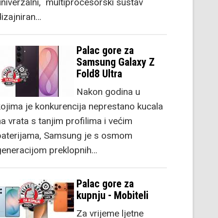
univerzalni, multiprocesorski sustav
dizajniran…
Palac gore za
Samsung Galaxy Z
Fold8 Ultra
Nakon godina u
kojima je konkurencija neprestano kucala
a vrata s tanjim profilima i većim
baterijama, Samsung je s osmom
generacijom preklopnih…
Palac gore za
kupnju - Mobiteli
Za vrijeme ljetne