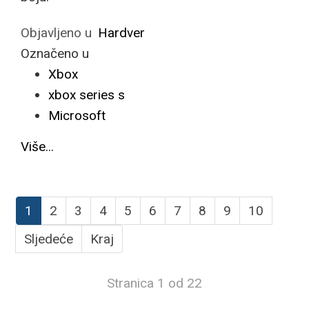
Objavljeno u
Hardver
Označeno u
Xbox
xbox series s
Microsoft
Više...
1
2
3
4
5
6
7
8
9
10
Sljedeće
Kraj
Stranica 1 od 22