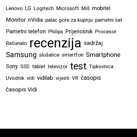
mobitel
Lenovo
LG
Logitech
Microsoft
Miš
Monitor
nVidia
palac gore za kupnju
pametni sat
Pametni telefon
Prijenosnik
Philips
Procesor
recenzija
sadržaj
Računalo
Samsung
Smartphone
slušalice
smartfon
test
Sony
SSD
tablet
televizor
Tipkovnica
vidilab
časopis
Uvodnik
vidi
vijesti
VR
časopis Vidi