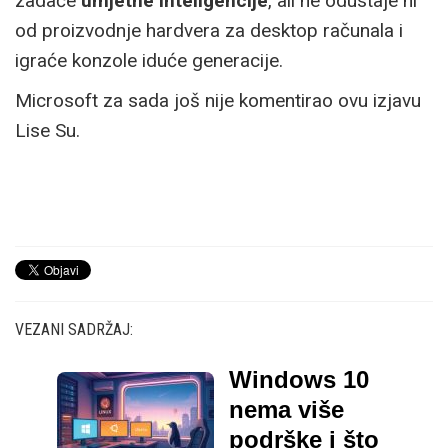
zadaće
umjetne inteligencije
, ali ne odustaje ni
od proizvodnje hardvera za desktop računala i
igraće konzole iduće generacije.
Microsoft za sada još nije komentirao ovu izjavu
Lise Su.
VEZANI SADRŽAJ:
Windows 10
nema više
podrške i što