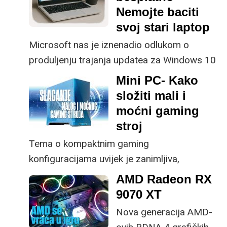
Nemojte baciti
svoj stari laptop
Microsoft nas je iznenadio odlukom o
produljenju trajanja updatea za Windows 10
OS do 2026. godine.
Mini PC- Kako
složiti mali i
moćni gaming
stroj
Tema o kompaktnim gaming
konfiguracijama uvijek je zanimljiva,
pogotovo jer nas zanima postoje li realne
AMD Radeon RX
negativne strane ovakvog builda koji spaja
9070 XT
malo kućište i snažne perofrmanse
Nova generacija AMD-