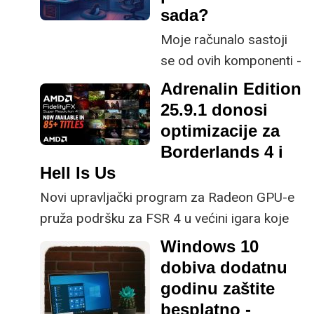
sada?
Moje računalo sastoji
se od ovih komponenti -
CPU: AMD Ryzen 5
Adrenalin Edition
1500X, RAM: 32 GB,
25.9.1 donosi
TPM 2.0, GPU: Radeon
optimizacije za
RX 590, Disk: Kingmax
Borderlands 4 i
SSD.
Hell Is Us
Novi upravljački program za Radeon GPU-e
pruža podršku za FSR 4 u većini igara koje
već podržavaju FSR 3.1 s DirectX® 12
Windows 10
dobiva dodatnu
godinu zaštite
besplatno -