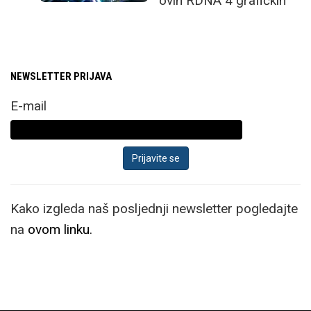
ovih RDNA 4 grafičkih
kartica donosi osjetno
unaprijeđene ray tracing
performanse,
NEWSLETTER PRIJAVA
značajno poboljšane AI
mogućnosti i podršku
E-mail
za najnoviju
verziju upscaling
tehnologije FSR 4.
Radeon RX 9070 XT
Kako izgleda naš posljednji newsletter pogledajte
pokazao se kao vrlo
na
ovom linku.
žestoki konkurent
Nvidijinim RTX 5070 Ti
karticama od koji
potencijalno nudi bolji