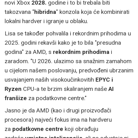
novi Xbox
2028.
godine i to bi trebala biti
takozvana "
hibridna
" konzola koja će kombinirati
lokalni hardver i igranje u oblaku.
Lisa se također pohvalila i rekordnim prihodima u
2025. godini rekavši kako je to bila "presudna
godina" za AMD, s
rekordnim prihodima
i
zaradom. "U 2026. ulazimo sa snažnim zamahom
u cijelom našem poslovanju, predvođeni ubrzanim
usvajanjem naših visokoučinkovitih
EPYC i
Ryzen
CPU-a te brzim skaliranjem naše
AI
franšize
za podatkovne centre."
Jasno je da AMD (kao i drugi proizvođači
procesora) najveći fokus ima na hardveru
za
podatkovne centre
koji obrađuju