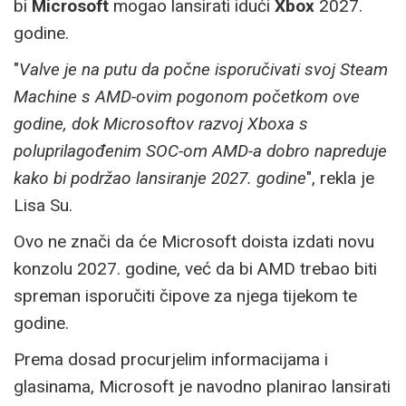
bi
Microsoft
mogao lansirati idući
Xbox
2027.
godine.
"
Valve je na putu da počne isporučivati
​​svoj Steam
Machine s AMD-ovim pogonom po
četkom ove
godine, dok Microsoftov razvoj Xboxa s
poluprilago
đenim SOC-om AMD-a dobro napreduje
kako bi podr
žao lansiranje 2027. godine
", rekla je
Lisa Su.
Ovo ne znači da će Microsoft doista izdati novu
konzolu 2027. godine, već da bi AMD trebao biti
spreman isporučiti čipove za njega tijekom te
godine.
Prema dosad procurjelim informacijama i
glasinama, Microsoft je navodno planirao lansirati