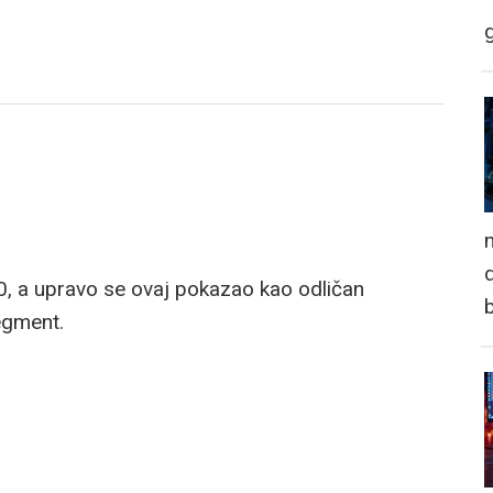
n
d
0, a upravo se ovaj pokazao kao odličan
egment.