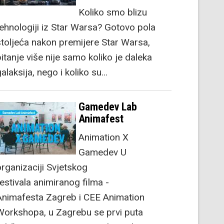
Koliko smo blizu
tehnologiji iz Star Warsa? Gotovo pola
stoljeća nakon premijere Star Warsa,
itanje više nije samo koliko je daleka
alaksija, nego i koliko su…
Gamedev Lab
Animafest
Animation X
Gamedev U
organizaciji Svjetskog
festivala animiranog filma -
Animafesta Zagreb i CEE Animation
Workshopa, u Zagrebu se prvi puta