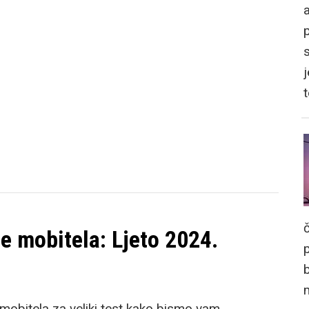
a
j
e mobitela: Ljeto 2024.
mobitela za veliki test kako bismo vam