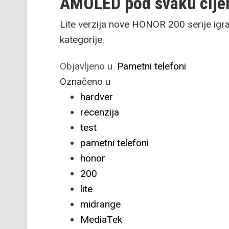
AMOLED pod svaku cije
Lite verzija nove HONOR 200 serije ig
kategorije.
Objavljeno u
Pametni telefoni
Označeno u
hardver
recenzija
test
pametni telefoni
honor
200
lite
midrange
MediaTek