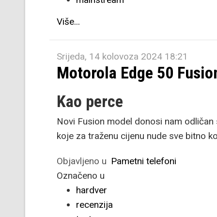
Više...
Srijeda, 14 kolovoza 2024 18:21
Motorola Edge 50 Fusio
Kao perce
Novi Fusion model donosi nam odličan s
koje za traženu cijenu nude sve bitno ko
Objavljeno u
Pametni telefoni
Označeno u
hardver
recenzija