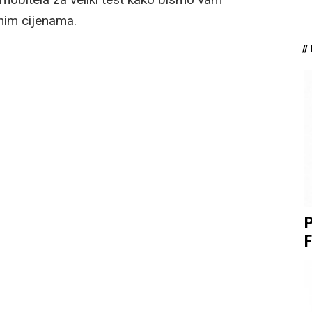
vnim cijenama.
/
P
F