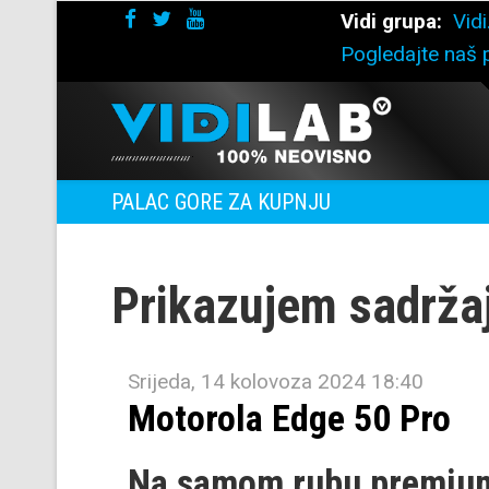
Vidi grupa:
Vidi
Pogledajte naš p
PALAC GORE ZA KUPNJU
Prikazujem sadrža
Srijeda, 14 kolovoza 2024 18:40
Motorola Edge 50 Pro
Na samom rubu premiu