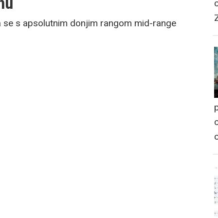
nu
ra se s apsolutnim donjim rangom mid-range
p
o