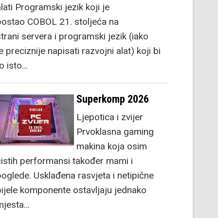
lati Programski jezik koji je
postao COBOL 21. stoljeća na
strani servera i programski jezik (iako
e preciznije napisati razvojni alat) koji bi
to isto…
Superkomp 2026
Ljepotica i zvijer
Prvoklasna gaming
makina koja osim
čistih performansi također mami i
poglede. Usklađena rasvjeta i netipične
bijele komponente ostavljaju jednako
mjesta…