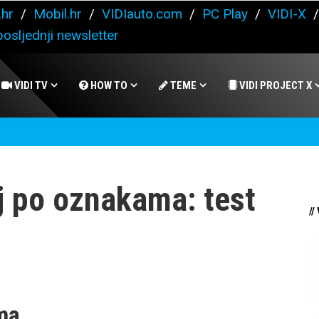
.hr
/
Mobil.hr
/
VIDIauto.com
/
PC Play
/
VIDI-X
osljednji newsletter
VIDI TV
HOW TO
TEME
VIDI PROJECT X
j po oznakama: test
//
ma