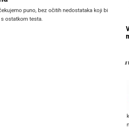
ekujemo puno, bez očitih nedostataka koji bi
 s ostatkom testa.
V
m
/
n