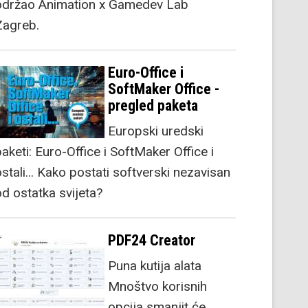
održao Animation x Gamedev Lab
Zagreb.
Euro-Office i
SoftMaker Office -
pregled paketa
Europski uredski
aketi: Euro-Office i SoftMaker Office i
stali... Kako postati softverski nezavisan
od ostatka svijeta?
PDF24 Creator
Puna kutija alata
Mnoštvo korisnih
opcija smanjit će