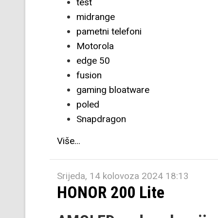
test
midrange
pametni telefoni
Motorola
edge 50
fusion
gaming bloatware
poled
Snapdragon
Više...
Srijeda, 14 kolovoza 2024 18:13
HONOR 200 Lite