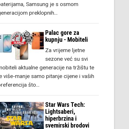
baterijama, Samsung je s osmom
generacijom preklopnih…
Palac gore za
kupnju - Mobiteli
Za vrijeme ljetne
sezone već su svi
obiteli aktualne generacije na tržištu te
je više-manje samo pitanje cijene i vaših
preferencija što…
Star Wars Tech:
Lightsaberi,
hiperbrzina i
svemirski brodovi