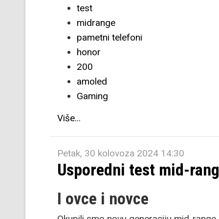
test
midrange
pametni telefoni
honor
200
amoled
Gaming
Više...
Petak, 30 kolovoza 2024 14:30
Usporedni test mid-rang
I ovce i novce
Okupili smo novu generaciju mid-range 