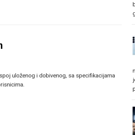
n
m
poj uloženog i dobivenog, sa specifikacijama
risnicima.