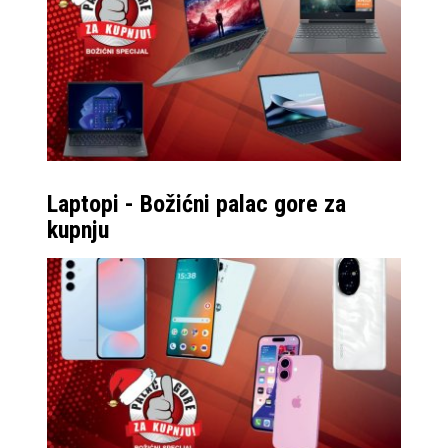
Laptopi - Božićni palac gore za
kupnju