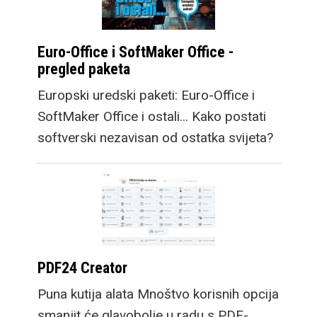
Euro-Office i SoftMaker Office -
pregled paketa
Europski uredski paketi: Euro-Office i
SoftMaker Office i ostali... Kako postati
softverski nezavisan od ostatka svijeta?
PDF24 Creator
Puna kutija alata Mnoštvo korisnih opcija
smanjit će glavobolje u radu s PDF-