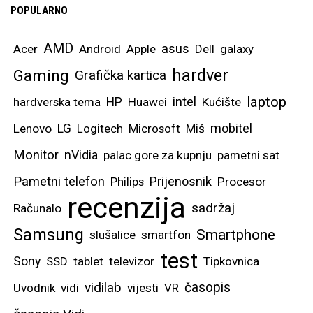
POPULARNO
AMD
asus
Acer
Android
Apple
Dell
galaxy
hardver
Gaming
Grafička kartica
laptop
intel
hardverska tema
HP
Huawei
Kućište
mobitel
Lenovo
LG
Logitech
Microsoft
Miš
Monitor
nVidia
palac gore za kupnju
pametni sat
Pametni telefon
Prijenosnik
Philips
Procesor
recenzija
sadržaj
Računalo
Samsung
Smartphone
slušalice
smartfon
test
Sony
SSD
tablet
televizor
Tipkovnica
vidilab
časopis
Uvodnik
vidi
vijesti
VR