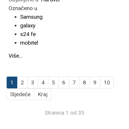
Označeno u
Samsung
galaxy
s24 fe
mobitel
Više...
1
2
3
4
5
6
7
8
9
10
Sljedeće
Kraj
Stranica 1 od 35