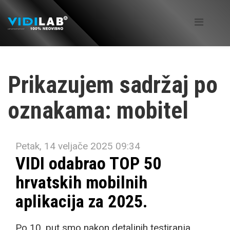
Prikazujem sadržaj po
oznakama: mobitel
Petak, 14 veljače 2025 09:34
VIDI odabrao TOP 50
hrvatskih mobilnih
aplikacija za 2025.
Po 10. put smo nakon detaljnih testiranja