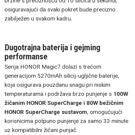
brzine s preciznošću od 10 sličica u sekundi,
osiguravajući da svaki pokret bude precizno
zabilježen u svakom kadru.
Dugotrajna baterija i gejming
performanse
Serija HONOR Magic7 dolazi s trećom
generacijom 5270mAh silicij-ugljične baterije,
koja osigurava pouzdanu snagu pri niskim
temperaturama i podržava brzo punjenje s
100W
žičanim HONOR SuperCharge i 80W bežičnim
HONOR SuperCharge sustavom
, omogućujući
korisnicima potpuno punjenje za samo 33 minute
uz kompatibilni žičani punjač.