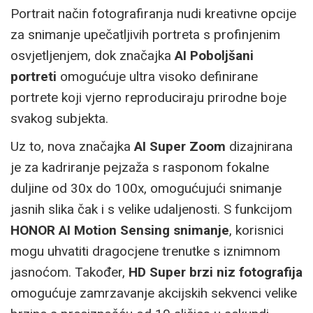
Portrait način fotografiranja nudi kreativne opcije
za snimanje upečatljivih portreta s profinjenim
osvjetljenjem, dok značajka
AI Poboljšani
portreti
omogućuje ultra visoko definirane
portrete koji vjerno reproduciraju prirodne boje
svakog subjekta.
Uz to, nova značajka
AI Super Zoom
dizajnirana
je za kadriranje pejzaža s rasponom fokalne
duljine od 30x do 100x, omogućujući snimanje
jasnih slika čak i s velike udaljenosti. S funkcijom
HONOR AI Motion Sensing snimanje
, korisnici
mogu uhvatiti dragocjene trenutke s iznimnom
jasnoćom. Također,
HD Super brzi niz fotografija
omogućuje zamrzavanje akcijskih sekvenci velike