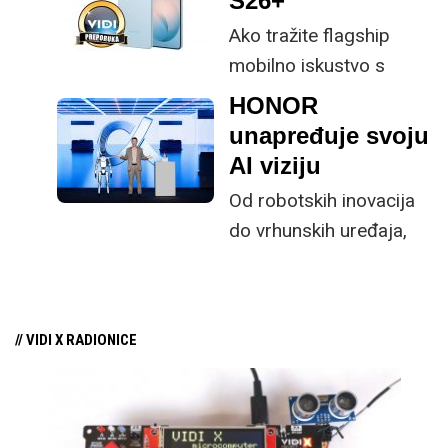
S26+
uređaje iz trendy
specifikacije u
tehnologije u
Ako tražite flagship
kompaktnom kućištu.
dugoročnu investiciju
mobilno iskustvo s
koja će vas pratiti
provjerenim Samsung
HONOR
godinama.
potpisom, novi S26+ je
unapređuje svoju
jednostavan odabir za
AI viziju
većinu korisnika.
Od robotskih inovacija
do vrhunskih uređaja,
HONOR na MWC-u
2026. u Barceloni
proširuje svoj
// VIDI X RADIONICE
ekosustav AI uređaja.