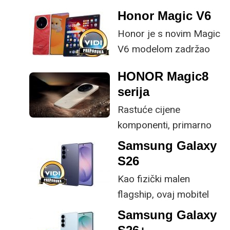
Honor Magic V6
Honor je s novim Magic
V6 modelom zadržao
provjerene
HONOR Magic8
specifikacije, no
serija
istovremeno
Rastuće cijene
implementirao
komponenti, primarno
nadogradnje koje su
RAM-a i pohrane,
ključne svakom
Samsung Galaxy
inflacijski pritisci te sve
korisniku.
S26
veća ekološka svijest o
Kao fizički malen
elektroničkom otpadu
flagship, ovaj mobitel
potiče proizvođače da
spada među rijetke koji
Samsung Galaxy
transformiraju svoje
vam nude ovakve