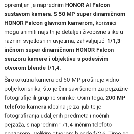
opremljen je naprednim
HONOR AI Falcon
sustavom kamera
.
S 50 MP super dinamičnom
HONOR Falcon glavnom kamerom
,
korisnici
mogu snimiti najsitnije detalje i živopisne slike u
raznim svjetlosnim uvjetima, zahvaljujući
1/1,3-
inčnom super dinamičnom HONOR Falcon
senzoru kamere i objektivu s podesivim
otvorom blende f/1,4.
Širokokutna kamera od 50 MP proširuje vidno
polje korisnika, što je čini savršenom za pejzažne
fotografije ili grupne snimke. Osim toga,
200 MP
telefoto kamera
idealna je za ljubitelje
fotografiranja udaljenih predmeta i noćnih
pejzaža, s naprednim 1/1,4-inčnim telefoto
senzorom i velikim otvorom blende f/2,6. Time se