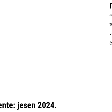
s
t
v
č
ente: jesen 2024.