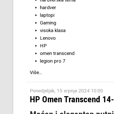
hardver
laptopi
Gaming
visoka klasa
Lenovo
HP
omen transcend
legion pro 7
Više...
Ponedjeljak, 15 srpnja 2024 10:00
HP Omen Transcend 14