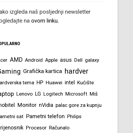
ako izgleda naš posljednji newsletter
ogledajte na
ovom linku.
OPULARNO
AMD
asus
cer
Android
Apple
Dell
galaxy
hardver
Gaming
Grafička kartica
intel
ardverska tema
HP
Huawei
Kućište
aptop
Lenovo
LG
Logitech
Microsoft
Miš
obitel
Monitor
nVidia
palac gore za kupnju
Pametni telefon
ametni sat
Philips
rijenosnik
Procesor
Računalo