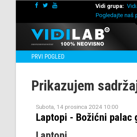
Vidi grupa:
Vidi
Pogledajte naš p
PRVI POGLED
Prikazujem sadrža
Subota, 14 prosinca 2024 10:00
Laptopi - Božićni palac
Laptopi