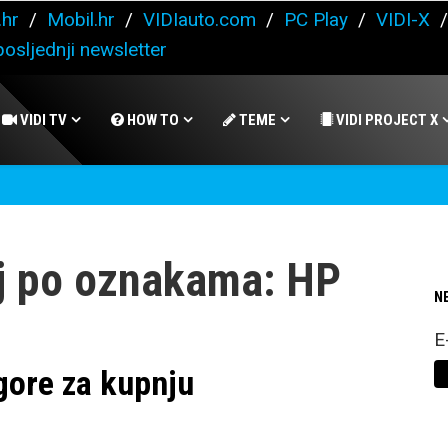
.hr
/
Mobil.hr
/
VIDIauto.com
/
PC Play
/
VIDI-X
osljednji newsletter
VIDI TV
HOW TO
TEME
VIDI PROJECT X
j po oznakama: HP
N
E
 gore za kupnju