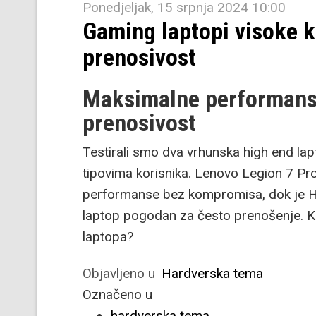
Ponedjeljak, 15 srpnja 2024 10:00
Gaming laptopi visoke k
prenosivost
Maksimalne performanse
prenosivost
Testirali smo dva vrhunska high end lapt
tipovima korisnika. Lenovo Legion 7 Pro
performanse bez kompromisa, dok je HP
laptop pogodan za često prenošenje. K
laptopa?
Objavljeno u
Hardverska tema
Označeno u
hardverska tema