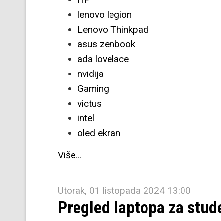
lenovo legion
Lenovo Thinkpad
asus zenbook
ada lovelace
nvidija
Gaming
victus
intel
oled ekran
Više...
Utorak, 01 listopada 2024 13:00
Pregled laptopa za stud