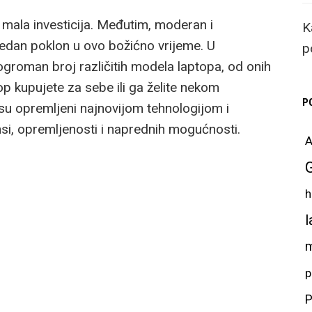
 mala investicija. Međutim, moderan i
K
ijedan poklon u ovo božićno vrijeme. U
p
 ogroman broj različitih modela laptopa, od onih
top kupujete za sebe ili ga želite nekom
P
 su opremljeni najnovijom tehnologijom i
si, opremljenosti i naprednih mogućnosti.
A
h
l
m
p
P