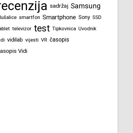
recenzija
Samsung
sadržaj
Smartphone
lušalice
smartfon
Sony
SSD
test
ablet
televizor
Tipkovnica
Uvodnik
vidilab
časopis
idi
vijesti
VR
asopis Vidi