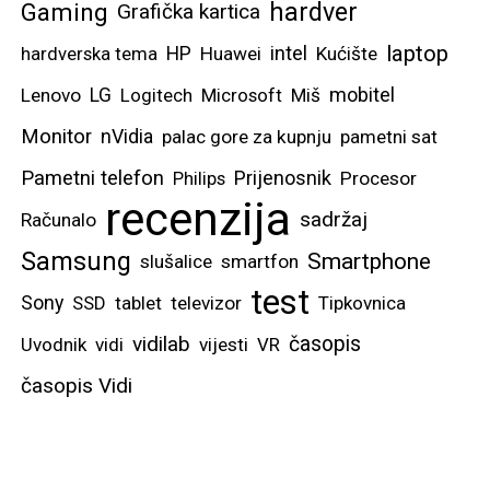
hardver
Gaming
Grafička kartica
laptop
intel
hardverska tema
HP
Huawei
Kućište
mobitel
Lenovo
LG
Logitech
Microsoft
Miš
Monitor
nVidia
palac gore za kupnju
pametni sat
Pametni telefon
Prijenosnik
Philips
Procesor
recenzija
sadržaj
Računalo
Samsung
Smartphone
slušalice
smartfon
test
Sony
SSD
tablet
televizor
Tipkovnica
vidilab
časopis
Uvodnik
vidi
vijesti
VR
časopis Vidi