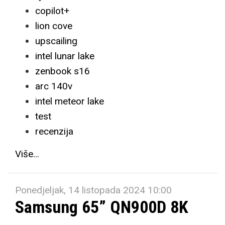
copilot+
lion cove
upscailing
intel lunar lake
zenbook s16
arc 140v
intel meteor lake
test
recenzija
Više...
Ponedjeljak, 14 listopada 2024 10:00
Samsung 65” QN900D 8K