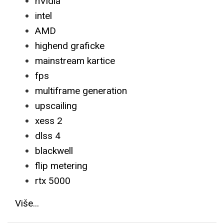
nVidia
intel
AMD
highend graficke
mainstream kartice
fps
multiframe generation
upscailing
xess 2
dlss 4
blackwell
flip metering
rtx 5000
Više...