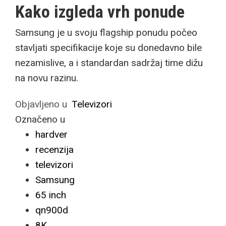
Kako izgleda vrh ponude
Samsung je u svoju flagship ponudu počeo
stavljati specifikacije koje su donedavno bile
nezamislive, a i standardan sadržaj time dižu
na novu razinu.
Objavljeno u
Televizori
Označeno u
hardver
recenzija
televizori
Samsung
65 inch
qn900d
8K