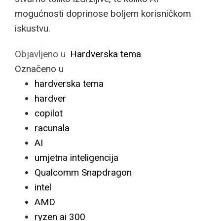
mogućnosti doprinose boljem korisničkom
iskustvu.
Objavljeno u
Hardverska tema
Označeno u
hardverska tema
hardver
copilot
racunala
AI
umjetna inteligencija
Qualcomm Snapdragon
intel
AMD
ryzen ai 300