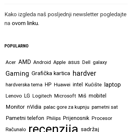
Kako izgleda naš posljednji newsletter pogledajte
na
ovom linku.
POPULARNO
AMD
asus
Acer
Android
Apple
Dell
galaxy
hardver
Gaming
Grafička kartica
laptop
intel
hardverska tema
HP
Huawei
Kućište
mobitel
Lenovo
LG
Logitech
Microsoft
Miš
Monitor
nVidia
palac gore za kupnju
pametni sat
Pametni telefon
Prijenosnik
Philips
Procesor
recenzija
sadržaj
Računalo